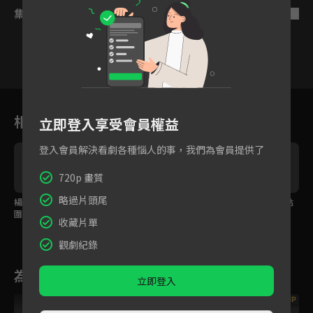
集數列表
反序
16
17
18
19
20
21
2
相關花絮
立即登入享受會員權益
登入會員解決看劇各種惱人的事，我們為會員提供了
720p 畫質
略過片頭尾
楊紫被欺負遭馬群包
楊紫、李現合作無間，
楊紫李現共乘一馬，貼
圍，貴人出手解圍成為
演戲讓對手自引罪證！
身相依一起回家！
收藏片單
朋友！
觀劇紀錄
為您推薦
立即登入
VIP