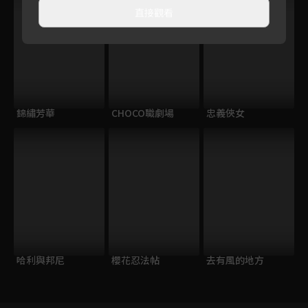
直接觀看
錦繡芳華
CHOCO職劇場
忠義俠女
哈利與邦尼
櫻花忍法帖
去有風的地方