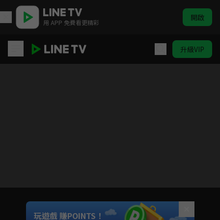
開啟
用 APP 免費看更精彩
升級VIP
國色芳華
目前未允許這部影片在你所在的地區播放
如有不便請見諒
Unmute
玩遊戲 賺POINTS！