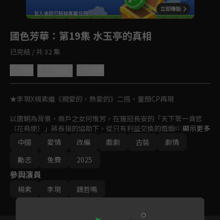
回首頁
登入後即可解鎖專屬任務
Play
國色芳華
：第19集 水玉亭的真相
已完結 / 共 32 集
4.8
分享
收藏
★李現X楊紫繼《親愛的，熱愛的》二搭，童顏CP再現

以唐朝為背景，商戶之女何惟芳，在雅冠長安的「天下第一貪官
（花鳥使）」蔣長揚的協助下，從只有利益交換的婚姻中和離出
顯示更多
戶。京城二人再度偶遇，何惟芳憑藉培育稀世牡丹的高超技能與過
中國
愛情
改編
戲劇
古裝
劇情
人的經商頭腦，和蔣長揚成為匠人與投資人的組合。

勵志
免費
2025
她從培育牡丹起家，帶領一群命運坎坷的女性共同經營花坊，也慢
參與演員
慢發現一身罵名的「花鳥使」實則是外浪內純，藏巧於拙、心懷天
下的國之利刃；在親睹寒門學子、百姓生活之艱，她決心轉型利民
楊紫
李現
魏哲鳴
實業。蔣長揚的報國之路上，何惟芳屢屢從旁幫助，雙方漸漸暗生
情愫。經歷九死一生，二人攜手共平叛亂，雙雙退隱天地間。