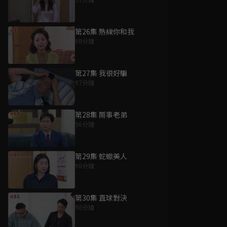
第26集 熱線你和我
98分鐘
第27集 我很好騙
97分鐘
第28集 鬧事老弟
96分鐘
第29集 蛇蠍美人
98分鐘
第30集 直球對決
98分鐘