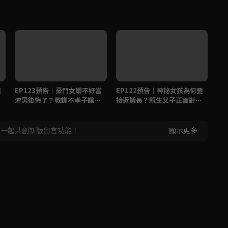
現
EP123預告｜豪門女婿不好當
EP122預告｜神秘女孩為何要
E
渣男後悔了？教訓不孝子讓他
接近議長？親生父子正面對決
情
辭去議長之位？
先下手為強！
女
，一起共創新版留言功能！
顯示更多