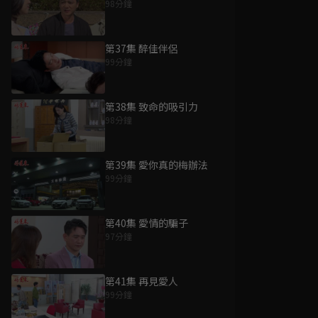
98分鐘
第37集 醉佳伴侶
99分鐘
第38集 致命的吸引力
98分鐘
第39集 愛你真的梅辦法
99分鐘
第40集 愛情的騙子
97分鐘
第41集 再見愛人
99分鐘