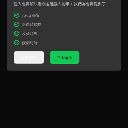
登入會員解決看劇各種惱人的事，我們為會員提供了
720p 畫質
略過片頭尾
收藏片單
觀劇紀錄
直接觀看
立即登入