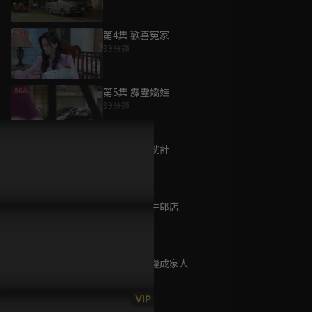
第4集 歡喜冤家
99分鐘
為您推薦
第5集 霹靂嬌娃
99分鐘
芳草碧連天
已完結 / 共 30 集
第6集 將計就計
87分鐘
第7集 慾望牛郎店
火車來去
100分鐘
已完結 / 共 15 集
第8集 和鬼變成家人
100分鐘
我是泰灣人
VIP