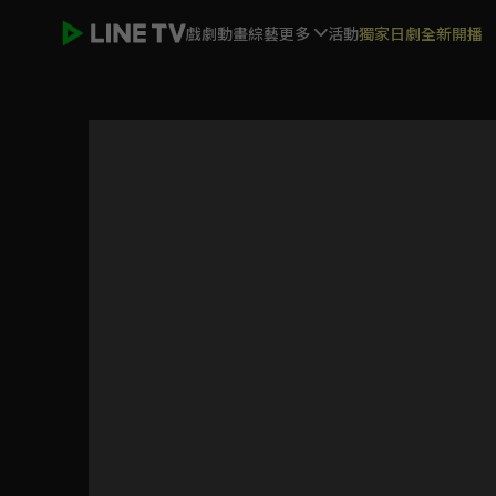
戲劇
動畫
綜藝
更多
活動
獨家日劇全新開播
好運來