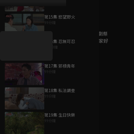
第15集 慾望野火
好康資訊
99分鐘
7/21-8/20，盛夏追劇祭
升級VIP最優惠！獨家好
第16集 忍無可忍
戲看到飽
100分鐘
7月21日
-
8月20日
第17集 邪槓青年
99分鐘
第18集 私法調查
99分鐘
第19集 生日快樂
99分鐘