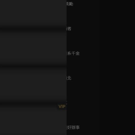
已完結 / 共 1 集
第9集 容積獎勵
99分鐘
第10集 守護者
無主之子
100分鐘
已完結 / 共 3 集
第11集 衝撞系千金
P121預告｜瑞達佩茹能否有
EP120預告｜佩茹該如何洗刷
EP119預
98分鐘
人終成眷屬？新登場的神秘
冤屈？父親出獄卻又再次被兒
證明清白？
孩又是誰？
子軟禁？
抗勢力！
媽媽不見了
已完結 / 共 2 集
第12集 戰南北
99分鐘
第13集 色戒
鳳姐
VIP
98分鐘
已完結 / 共 1 集
第14集 有錢好辦事
100分鐘