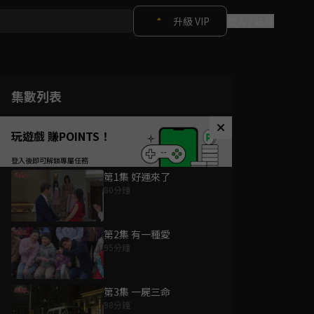
升級 VIP
登入 / 註冊
集數列表
玩遊戲 賺POINTS！
第1集 好運來了
80分鐘
第2集 有一種愛
95分鐘
第3集 一屍三命
98分鐘