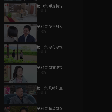
第31集 手足情深
98分鐘
第32集 愛不對人
98分鐘
第33集 惡有惡報
99分鐘
第34集 慾望城市
99分鐘
第35集 殉職計畫
99分鐘
第36集 精童慾女