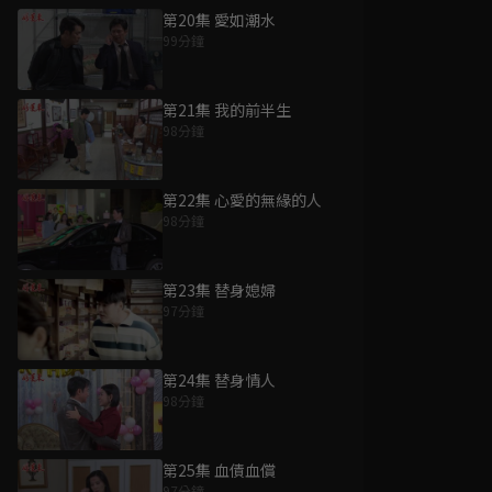
第20集 愛如潮水
99分鐘
第21集 我的前半生
98分鐘
第22集 心愛的無緣的人
98分鐘
第23集 替身媳婦
97分鐘
第24集 替身情人
98分鐘
第25集 血債血償
97分鐘