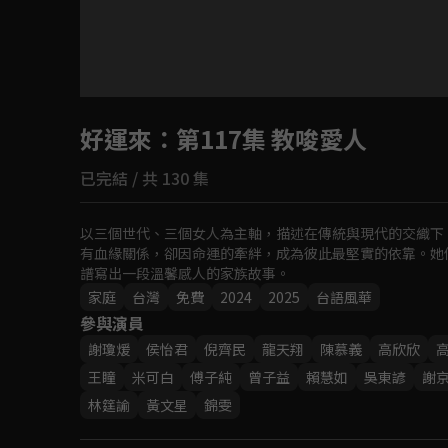
目前未允許這部影片在你所在的地區播放
好運來
：第117集 教唆愛人
如有不便請見諒
已完結 / 共 130 集
回首頁
以三個世代、三個女人為主軸，描述在傳統與現代的交織下
有血緣關係，卻因命運的牽絆，成為彼此最堅實的依靠。她
譜寫出一段溫馨感人的家族故事。
家庭
台灣
免費
2024
2025
台語風華
參與演員
謝瓊煖
侯怡君
倪齊民
龍天翔
陳慕義
高欣欣
王瞳
米可白
傅子純
曾子益
賴慧如
吳東諺
謝
林筳諭
黃文星
錦雯