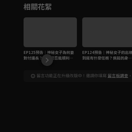
相關花絮
EP125預告｜神秘女子為何要
EP124預告｜神秘女子的出
對付議長？樂樂是否能順利救
到底有什麼任務？佩茹的身世
出弘軒？
秘密是否會大爆發？
留言功能正在升級改版中！邀請你填寫
留言板調查