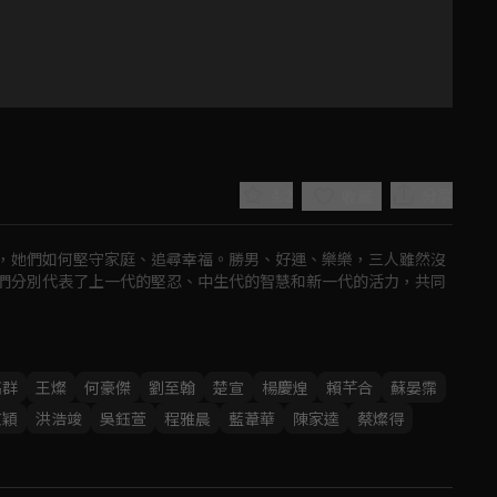
4.2
分享
收藏
，她們如何堅守家庭、追尋幸福。勝男、好運、樂樂，三人雖然沒
們分別代表了上一代的堅忍、中生代的智慧和新一代的活力，共同
Play
高群
王燦
何豪傑
劉至翰
楚宣
楊慶煌
賴芊合
蘇晏霈
京穎
洪浩竣
吳鈺萱
程雅晨
藍葦華
陳家逵
蔡燦得
Video