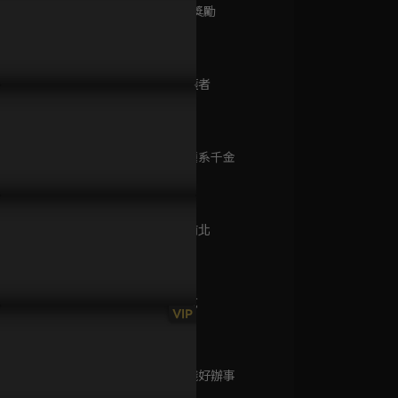
已完結 / 共 1 集
第9集 容積獎勵
99分鐘
第10集 守護者
無主之子
100分鐘
已完結 / 共 3 集
第11集 衝撞系千金
98分鐘
P101預告｜銷售冠軍誰會得
EP100預告｜慶祝百集最強高
撒嬌女人最
媽媽不見了
勝利？文斌將計就計冒充救
潮！失去的記憶全都想起來
選哪一個～
已完結 / 共 2 集
弟？
了？
第12集 戰南北
99分鐘
第13集 色戒
鳳姐
VIP
98分鐘
已完結 / 共 1 集
第14集 有錢好辦事
100分鐘