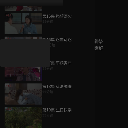
第15集 慾望野火
99分鐘
好康資訊
第16集 忍無可忍
7/21-8/20，盛夏追劇祭
100分鐘
升級VIP最優惠！獨家好
戲看到飽
第17集 邪槓青年
7月21日
-
8月20日
99分鐘
第18集 私法調查
99分鐘
第19集 生日快樂
99分鐘