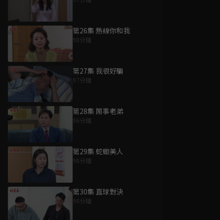
第26集 熱線你和我
98分鐘
第27集 我很好騙
97分鐘
第28集 鬧事老弟
96分鐘
第29集 蛇蠍美人
98分鐘
第30集 直球對決
98分鐘