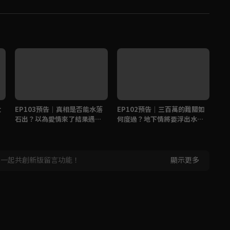
大
EP103預告｜真相是否能水落
EP102預告｜三百萬的難關如
E
石出？以為愛情來了結果遇到
何度過？地下情將要浮出水
到
變態？
面？
兄
，一起共創新版留言功能！
顯示更多