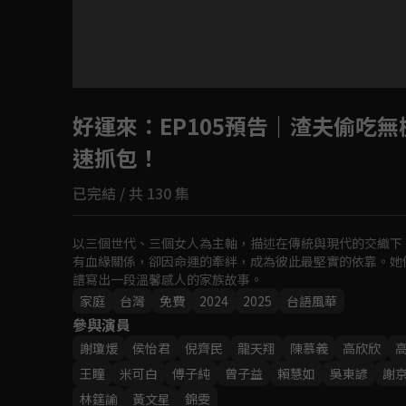
好運來
：EP105預告｜渣夫偷吃
速抓包！
已完結 / 共 130 集
以三個世代、三個女人為主軸，描述在傳統與現代的交織下
有血緣關係，卻因命運的牽絆，成為彼此最堅實的依靠。她
譜寫出一段溫馨感人的家族故事。
家庭
台灣
免費
2024
2025
台語風華
參與演員
謝瓊煖
侯怡君
倪齊民
龍天翔
陳慕義
高欣欣
王瞳
米可白
傅子純
曾子益
賴慧如
吳東諺
謝
林筳諭
黃文星
錦雯