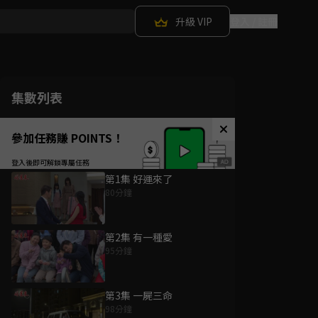
升級 VIP
登入 / 註冊
集數列表
參加任務賺 POINTS！
第1集 好運來了
80分鐘
第2集 有一種愛
95分鐘
第3集 一屍三命
98分鐘