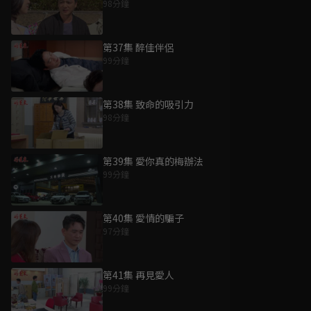
98分鐘
第37集 醉佳伴侶
99分鐘
第38集 致命的吸引力
98分鐘
第39集 愛你真的梅辦法
99分鐘
第40集 愛情的騙子
97分鐘
第41集 再見愛人
99分鐘