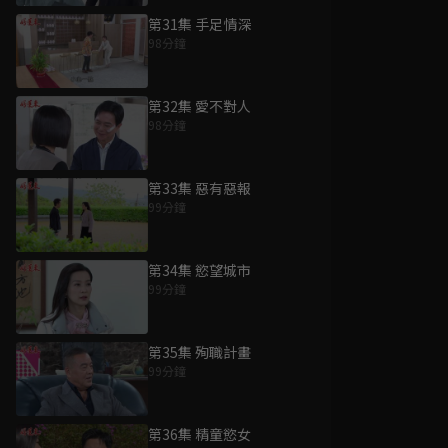
第31集 手足情深
98分鐘
第32集 愛不對人
98分鐘
第33集 惡有惡報
99分鐘
第34集 慾望城市
99分鐘
第35集 殉職計畫
99分鐘
第36集 精童慾女