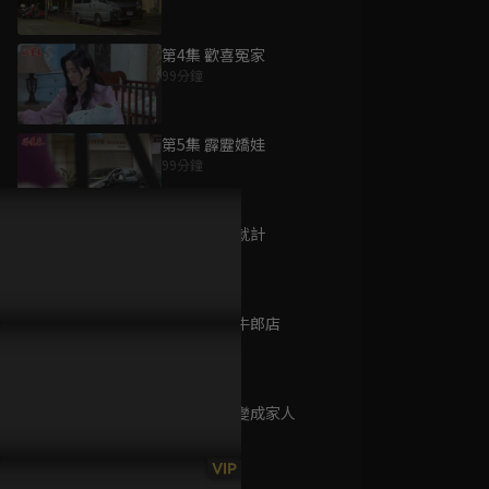
第4集 歡喜冤家
99分鐘
為您推薦
第5集 霹靂嬌娃
99分鐘
芳草碧連天
已完結 / 共 30 集
第6集 將計就計
87分鐘
第7集 慾望牛郎店
火車來去
100分鐘
已完結 / 共 15 集
第8集 和鬼變成家人
100分鐘
我是泰灣人
VIP