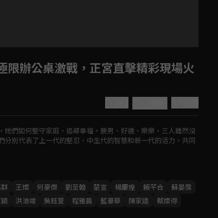
無極限辦公桌激戰，正宮直擊精彩現場火
4.2
分享
收藏
，她們如何堅守家庭、追尋幸福。勝男、好運、樂樂，三人雖然沒
們分別代表了上一代的堅忍、中生代的智慧和新一代的活力，共同
Play
Video
高群
王燦
何豪傑
劉至翰
楚宣
楊慶煌
賴芊合
蘇晏霈
京穎
洪浩竣
吳鈺萱
程雅晨
藍葦華
陳家逵
蔡燦得