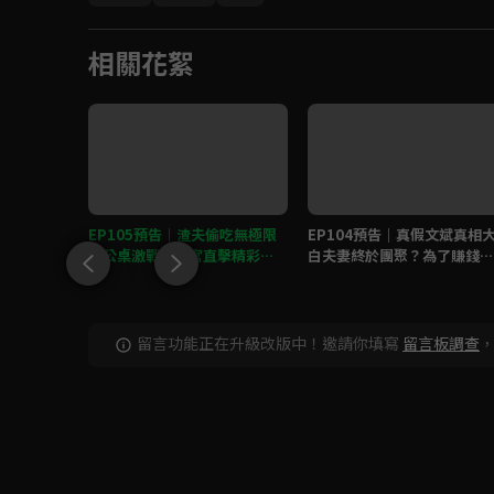
相關花絮
生身世秘密
EP105預告｜渣夫偷吃無極限
EP104預告｜真假文斌真相
說是勇敢
辦公桌激戰，正宮直擊精彩現
白夫妻終於團聚？為了賺錢連
場火速抓包！
親人都可以背叛？
留言功能正在升級改版中！邀請你填寫
留言板調查