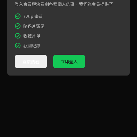
登入會員解決看劇各種惱人的事，我們為會員提供了
720p 畫質
略過片頭尾
收藏片單
觀劇紀錄
直接觀看
立即登入