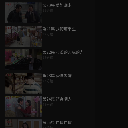
第20集 愛如潮水
99分鐘
第21集 我的前半生
98分鐘
第22集 心愛的無緣的人
98分鐘
第23集 替身媳婦
97分鐘
第24集 替身情人
98分鐘
第25集 血債血償
97分鐘