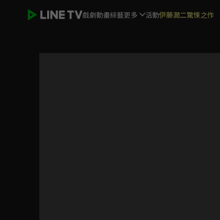
戲劇
動畫
綜藝
更多
活動
伊藤潤二驚悚之作
好運來