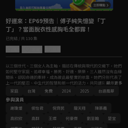
登入後即可解鎖專屬任務
Play
好運來
：EP69預告｜傅子純失憶變「丁
丁」？當面脫衣性感胸毛全都露！
已完結 / 共 130 集
4.2
分享
收藏
以三個世代、三個女人為主軸，描述在傳統與現代的交織下，她們
如何堅守家庭、追尋幸福。勝男、好運、樂樂，三人雖然沒有血緣
關係，卻因命運的牽絆，成為彼此最堅實的依靠。她們分別代表了
上一代的堅忍、中生代的智慧和新一代的活力，共同譜寫出一段溫
顯示更多
馨感人的家族故事。
家庭
台灣
免費
2024
2025
台語風華
參與演員
謝瓊煖
侯怡君
倪齊民
龍天翔
陳慕義
高欣欣
高群
王燦
何豪傑
劉至翰
楚宣