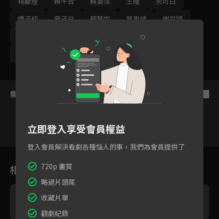
楊慶煌
賴芊合
蘇晏霈
王瞳
米可白
傅子純
曾子益
賴慧如
吳東諺
謝京穎
洪浩竣
吳鈺萱
程雅晨
藍葦華
陳家逵
蔡燦得
林筳諭
黃文星
錦雯
集數列表
反序
立即登入享受會員權益
登入會員解決看劇各種惱人的事，我們為會員提供了
1
2
3
4
5
6
720p 畫質
相關花絮
略過片頭尾
收藏片單
觀劇紀錄