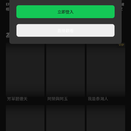
將
EP70預告｜千金一句話
EP69預告｜傅子純失憶
EP68預告｜命運的山坡
相挺！曾子益為圓夢與
變「丁丁」？當面脫衣
再臨！傅子純墜落後又
立即登入
仇人合作？
性感胸毛全都露！
是失憶梗嗎？
直接觀看
為您推薦
VIP
芳草碧連天
阿榮與阿玉
我是泰灣人