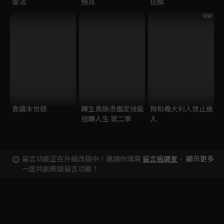
復活
預兆
逆鱗
VIP
食鏽末世錄
轉生貴族憑鑑定技能
狗和義大利人禁止進
扭轉人生 第二季
入
留言功能正在升級改版中！邀請你填寫
留言板調查
，
顯示更多
一起共創新版留言功能！