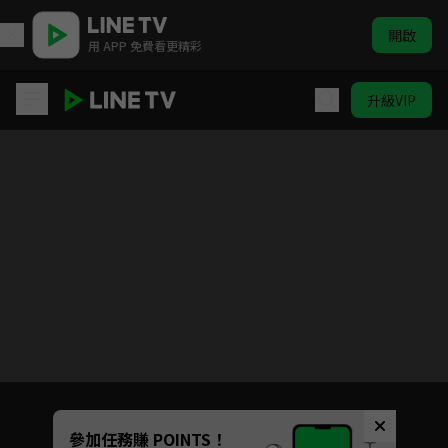
開啟
用 APP 免費看更精彩
升級VIP
七大罪
目前未允許這部影片在你所在的地區播放
如有不便請見諒
Unmute
參加任務賺 POINTS！