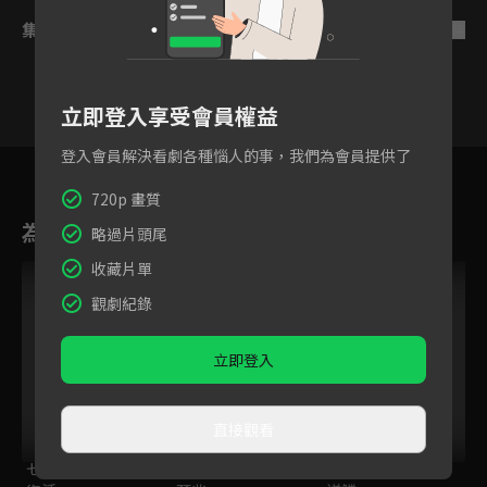
集數列表
反序
立即登入享受會員權益
登入會員解決看劇各種惱人的事，我們為會員提供了
18
19
20
21
22
23
2
720p 畫質
為您推薦
略過片頭尾
收藏片單
觀劇紀錄
立即登入
直接觀看
七大罪S2：戒律的
七大罪SP：聖戰的
七大罪S3：眾神的