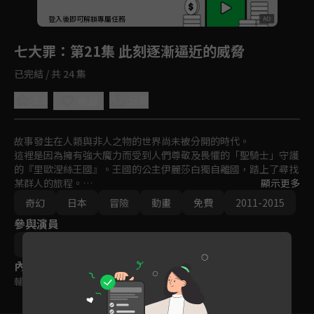
回首頁
登入後即可解鎖專屬任務
Play
七大罪
：第21集 此刻逐漸逼近的威脅
已完結 / 共 24 集
5.0
分享
收藏
故事發生在人類與非人之物的世界尚未被分開的時代。

這裡是因為擁有強大魔力而受到人們尊敬及畏懼的「聖騎士」守護
的『里歐涅絲王國』。王國的公主伊麗莎白獨自離國，踏上了尋找
某群人的旅程。

顯示更多
那群人就是因為被視為最強最兇惡的騎士團而受人畏懼，且背叛國
奇幻
日本
冒險
動畫
免費
2011-2015
家、與全聖騎士為敵的罪人們——＜七大罪＞。

參與演員
在抵達某個酒館後，伊麗莎白與自稱是店長的少年・梅里奧達斯相
遇了。

岡村天齋
而那正是徹底改變她與＜七大罪＞，以及整個世界的命運的精采冒
內容標籤
險的開端——！
輔導十二歲級