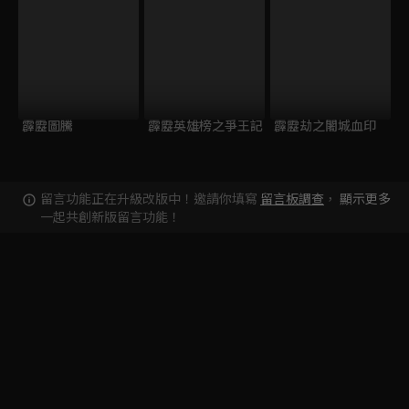
霹靂圖騰
霹靂英雄榜之爭王記
霹靂劫之闍城血印
留言功能正在升級改版中！邀請你填寫
留言板調查
，
顯示更多
一起共創新版留言功能！