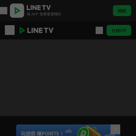
開啟
用 APP 免費看更精彩
升級VIP
霹靂異數之萬里征途
目前未允許這部影片在你所在的地區播放
如有不便請見諒
Unmute
玩遊戲 賺POINTS！