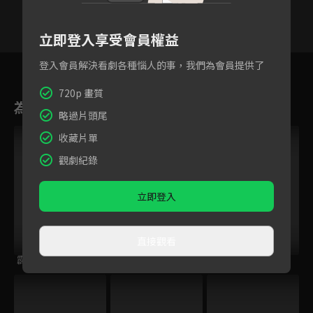
立即登入享受會員權益
5
6
7
8
9
10
11
登入會員解決看劇各種惱人的事，我們為會員提供了
720p 畫質
為您推薦
略過片頭尾
收藏片單
觀劇紀錄
立即登入
直接觀看
霹靂刀鋒
霹靂九皇座
霹靂兵燹