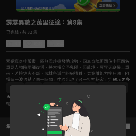
回首頁
登入後即可解鎖專屬任務
Play
霹靂異數之萬里征途
：第8集
已完結 / 共 32 集
4.7
分享
收藏
素還真身中萬毒，四無君趁機發動攻勢，四無奇陣更困住中原四名
重要人物陰陽師復活，將大權交予鬼隱，邪能境、冥界天嶽捲土重
來，苦境烽火不斷，武林各派門紛紛遭難，究竟誰能力挽狂瀾，阻
擋這一波浩劫？同一時間，中原出現了另一批神秘客，究竟是新興
顯示更多
的邪惡組織？抑或者是另一股清流？萬法歸一的王隱，零式刀法的
台灣
奇幻
冒險
動畫
免費
2000-2010
銀狐，兩人會激盪出什麼樣的火花？
內容標籤
輔導十二歲級
集數列表
反序