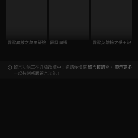
霹靂異數之萬里征途
霹靂圖騰
霹靂英雄榜之爭王記
留言功能正在升級改版中！邀請你填寫
留言板調查
，
顯示更多
一起共創新版留言功能！