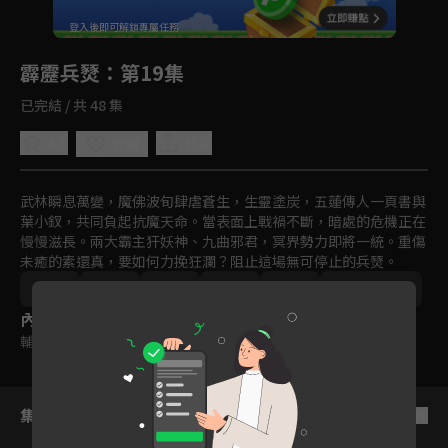
回首頁
登入後即可解鎖專屬任務
Play
霹靂兵燹
：第19集
已完結 / 共 48 集
4.8
分享
收藏
武林瞬息萬變，魔佛波旬肆虐蒼生，生靈塗炭，五蓮傳人一頁書與
葉小釵，共同負起抗魔天命。當表面上戰禍不斷，暗處的危機正在
慢慢滋長。兩大霸主犴妖神、九曲邪君，冥界勢力即將一統。重傷
未癒的素還真，要如何力挽狂瀾？阻止這場無可停止的兵燹。
台灣
奇幻
冒險
動畫
免費
2000-2010
內容標籤
輔導十二歲級
集數列表
反序