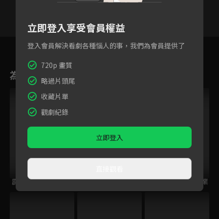
立即登入享受會員權益
16
17
18
19
20
21
2
登入會員解決看劇各種惱人的事，我們為會員提供了
720p 畫質
為您推薦
略過片頭尾
收藏片單
觀劇紀錄
立即登入
直接觀看
霹靂封靈島
霹靂刀鋒
霹靂異數之龍圖霸業