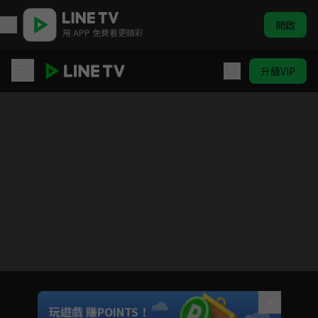
開啟
用 APP 免費看更精彩
升級VIP
霹靂兵燹
目前未允許這部影片在你所在的地區播放
如有不便請見諒
Unmute
玩遊戲 賺POINTS！