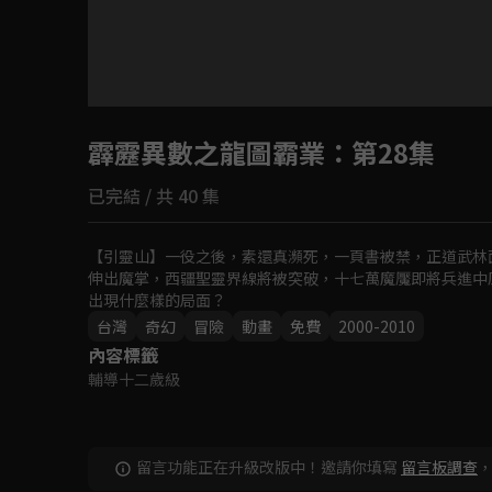
目前未允許這部影片在你所在的地區播放
霹靂異數之龍圖霸業
如有不便請見諒
：第28集
已完結 / 共 40 集
回首頁
【引靈山】一役之後，素還真瀕死，一頁書被禁，正道武林
伸出魔掌，西疆聖靈界線將被突破，十七萬魔魘即將兵進中
出現什麼樣的局面？
台灣
奇幻
冒險
動畫
免費
2000-2010
內容標籤
輔導十二歲級
留言功能正在升級改版中！邀請你填寫
留言板調查