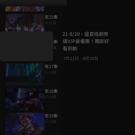
第15集
好康資訊
66分鐘
7/21-8/20，盛夏追劇祭
升級VIP最優惠！獨家好
第16集
戲看到飽
64分鐘
7月21日
-
8月20日
第17集
62分鐘
第18集
62分鐘
第19集
61分鐘