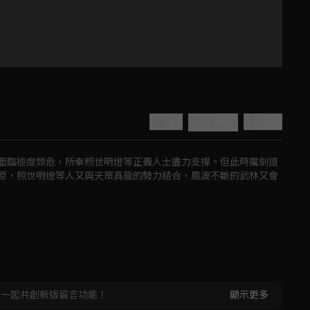
5.0
分享
收藏
面臨極度頹危，所幸照世明燈等正義人士盡力支撐。但此時魔劍道
原，照世明燈等人又與天策真龍的勢力結合，風波不斷的武林又會
Play
Video
，一起共創新版留言功能！
顯示更多