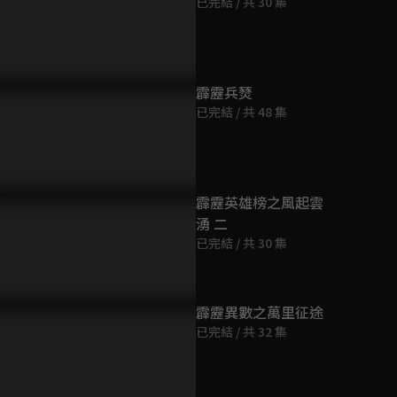
已完結 / 共 30 集
第9集
62分鐘
第10集
霹靂兵燹
62分鐘
已完結 / 共 48 集
第11集
64分鐘
霹靂英雄榜之風起雲
湧 二
第12集
已完結 / 共 30 集
65分鐘
第13集
霹靂異數之萬里征途
65分鐘
已完結 / 共 32 集
第14集
74分鐘