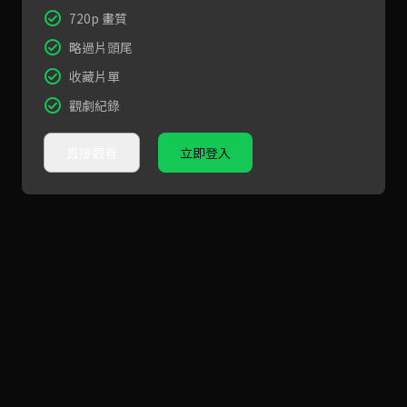
720p 畫質
略過片頭尾
收藏片單
觀劇紀錄
直接觀看
立即登入