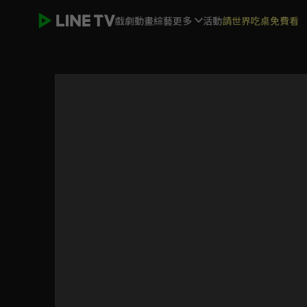
戲劇
動畫
綜藝
更多
活動
請世界吃桌免費看
霹靂異數之龍圖霸業