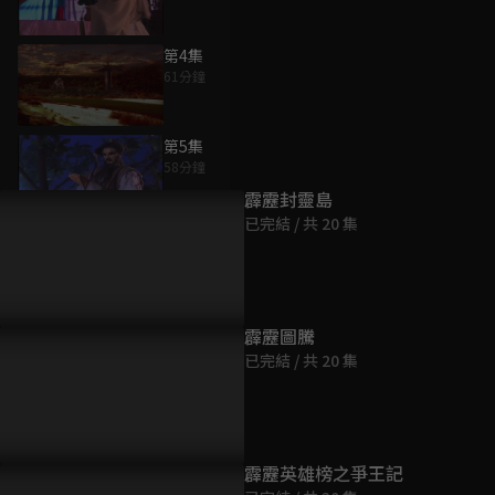
第4集
61分鐘
為您推薦
第5集
58分鐘
霹靂封靈島
已完結 / 共 20 集
第6集
65分鐘
第7集
霹靂圖騰
57分鐘
已完結 / 共 20 集
第8集
62分鐘
霹靂英雄榜之爭王記