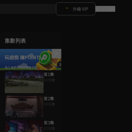
升級 VIP
登入 / 註冊
集數列表
玩遊戲 賺POINTS！
第1集
63分鐘
第2集
59分鐘
第3集
63分鐘