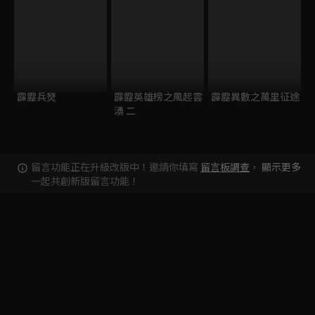
霹靂兵燹
霹靂英雄榜之風起雲
霹靂異數之萬里征途
湧 二
留言功能正在升級改版中！邀請你填寫
留言板調查
，
顯示更多
一起共創新版留言功能！