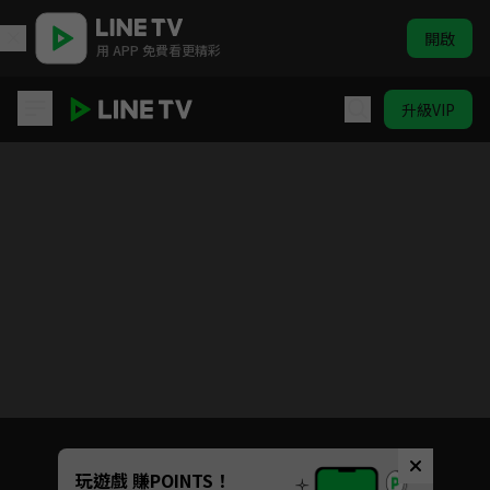
開啟
用 APP 免費看更精彩
升級VIP
霹靂異數之龍圖霸業
目前未允許這部影片在你所在的地區播放
如有不便請見諒
Unmute
玩遊戲 賺POINTS！