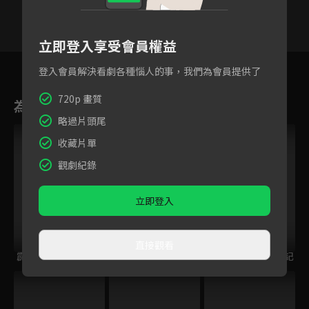
立即登入享受會員權益
21
22
23
24
25
26
2
登入會員解決看劇各種惱人的事，我們為會員提供了
720p 畫質
為您推薦
略過片頭尾
收藏片單
觀劇紀錄
立即登入
直接觀看
霹靂封靈島
霹靂圖騰
霹靂英雄榜之爭王記