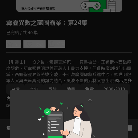
回首頁
登入後即可解鎖專屬任務
Play
霹靂異數之龍圖霸業
：第24集
已完結 / 共 40 集
5.0
分享
收藏
【引靈山】一役之後，素還真瀕死，一頁書被禁，正道武林面臨極
度頹危，所幸照世明燈等正義人士盡力支撐。但此時魔劍道伸出魔
掌，西疆聖靈界線將被突破，十七萬魔魘即將兵進中原，照世明燈
等人又與天策真龍的勢力結合，風波不斷的武林又會出現什麼樣的
顯示更多
局面？
台灣
奇幻
冒險
動畫
免費
2000-2010
內容標籤
輔導十二歲級
集數列表
反序