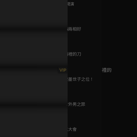
已完結 / 共 32 集
第9集 牢中開演
45分鐘
第10集 戲精兩相好
韶華若錦
45分鐘
已完結 / 共 31 集
子義霸氣拽領對視，讓李昀
孟子義箭術太高超，侯爺掉漆
面對家破人
動容相信她！
好尷尬！
歸，孟子義
第11集 劍鞘裡的刀
45分鐘
念念眷村：文學裡的
VIP
眷村故事
第12集 廢宋墨世子之位！
已完結 / 共 1 集
45分鐘
第13集 夜會外男之罪
CHOCO職劇場
45分鐘
已完結 / 共 1 集
第14集 比試大會
45分鐘