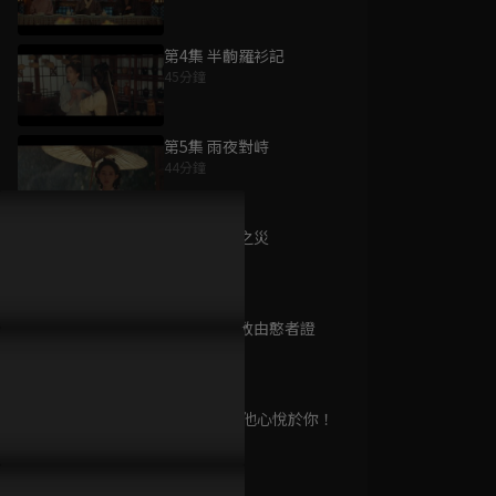
第4集 半齣羅衫記
45分鐘
為您推薦
第5集 雨夜對峙
44分鐘
宴遇永安
已完結 / 共 32 集
第6集 鱗粉之災
45分鐘
第7集 真心敢由憨者證
耀眼
45分鐘
已完結 / 共 30 集
第8集 他說 他心悅於你！
45分鐘
國色芳華