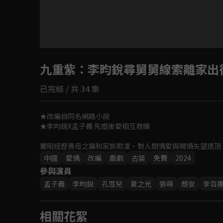
九重紫
：李昀銳尋舅舅線索離家出
已完結 / 共 34 集
★改編自同名網路小說

★李昀銳X孟子義 先婚後愛相互救贖

竇昭經歷喪母之痛和家族欺凌，對人間情愛與親情失望透頂
慧幫其保下平寇有功的定國公一脈遺孤，命運也將兩人緊緊相
中國
愛情
改編
戲劇
古裝
免費
2024
參與演員
出身官宦之家的宋墨深陷家變謎團，竇昭則在繼母的破壞下
孟子義
李昀銳
孔雪兒
夏之光
張萌
顏安
李百
也從相互猜忌逐漸相知相惜。
相關花絮