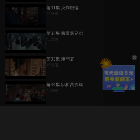
第31集 火炸銀樓
45分鐘
第32集 竇家兩兄弟
45分鐘
第33集 鴻門宴
45分鐘
第34集 家和萬事興
45分鐘