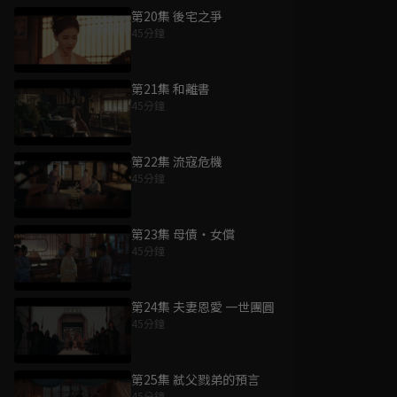
第20集 後宅之爭
45分鐘
第21集 和離書
45分鐘
第22集 流寇危機
45分鐘
第23集 母債・女償
45分鐘
第24集 夫妻恩愛 一世團圓
45分鐘
第25集 弒父戮弟的預言
45分鐘