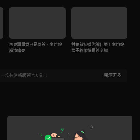
再見舅舅竟已是屍首，李昀銳
對視就知道你說什麼！李昀銳
孟
崩潰痛哭
孟子義柔情眼神交織
銳
，一起共創新版留言功能！
顯示更多