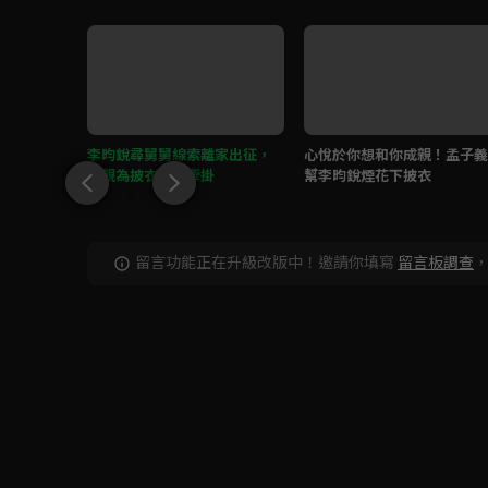
滾燙熱水
李昀銳尋舅舅線索離家出征，
心悅於你想和你成親！孟子義
母親為披衣憂心牽掛
幫李昀銳煙花下披衣
留言功能正在升級改版中！邀請你填寫
留言板調查