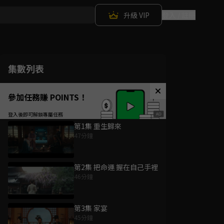
升級 VIP
登入 / 註冊
集數列表
參加任務賺 POINTS！
第1集 重生歸來
47分鐘
第2集 把命運 握在自己手裡
46分鐘
第3集 家宴
45分鐘