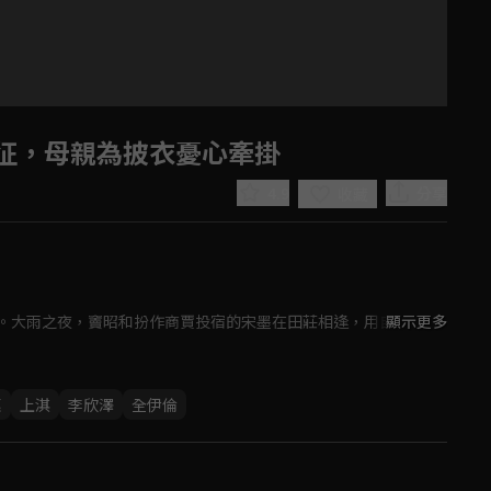
征，母親為披衣憂心牽掛
4.9
分享
收藏
。大雨之夜，竇昭和扮作商賈投宿的宋墨在田莊相逢，用自己的智
顯示更多
連。

Play
遭遇換親流言，他們在困境中選擇成親結盟，攜手合作共度難關，
惠
上淇
李欣澤
全伊倫
Video