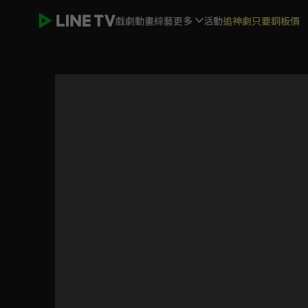
戲劇
動畫
綜藝
更多
活動
追神劇只要銅板價
九重紫