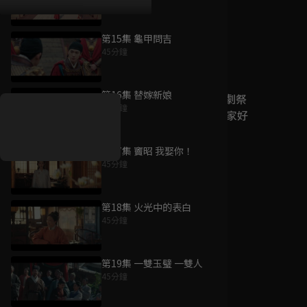
第15集 龜甲問吉
45分鐘
好康資訊
第16集 替嫁新娘
7/21-8/20，盛夏追劇祭
45分鐘
升級VIP最優惠！獨家好
戲看到飽
第17集 竇昭 我娶你！
7月21日
-
8月20日
45分鐘
第18集 火光中的表白
45分鐘
第19集 一雙玉璧 一雙人
45分鐘