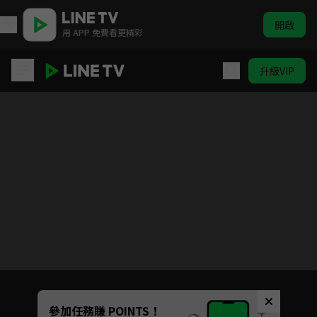
開啟
用 APP 免費看更精彩
升級VIP
好運家
目前未允許這部影片在你所在的地區播放
如有不便請見諒
Unmute
參加任務賺 POINTS！