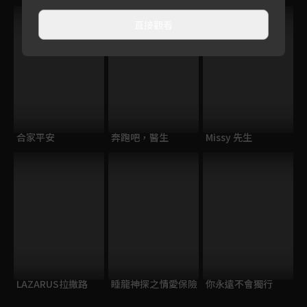
直接觀看
合家平安
奔跑吧，醫生
Missy 先生
LAZARUS拉撒路
睡龍神探之情愛保險
你永遠不會獨行