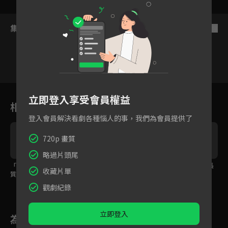
集數列表
反序
1
2
3
4
5
6
7
立即登入享受會員權益
相關花絮
登入會員解決看劇各種惱人的事，我們為會員提供了
720p 畫質
略過片頭尾
「前」妻管嚴！張小斐
愛情世界崩塌！哥嫂離
下屬夫妻鬧矛盾，院長
收藏片單
質問佟大為跟誰去吃飯
婚害弟弟不相信愛情？
還得親自出馬請客解
決！
觀劇紀錄
立即登入
為您推薦