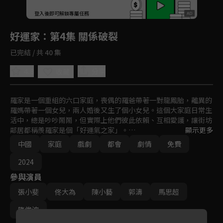
回首頁
登入後即可解鎖專屬任務
Play
好運家
：第4集 關係破裂
已完結 / 共 40 集
4.8
分享
收藏
羅家是一個重組的六口家庭，喪偶的羅爸帶著一對龍鳳胎，離異的
羅媽帶著一個女兒，兩人婚後又生了個小女兒。這個大家庭日常生
活中，總是吵吵鬧鬧，但實際上他們彼此依賴、互相愛護，讓街坊
鄰居都稱羨羅家是個「好運氣之家」。

顯示更多
中國
家庭
戲劇
都會
劇情
免費
老夫妻期望著孩子們能像他們一樣擁有幸福美滿的家庭，卻不知兒
女們各自面臨著家庭危機、婚姻的磨合、人生的選擇。最終，在羅
2024
爸和羅媽的支持下，孩子們都找到了自己的幸福。
參與演員
張小斐
佟大為
陳小藝
郭濤
馬思超
隋俊波