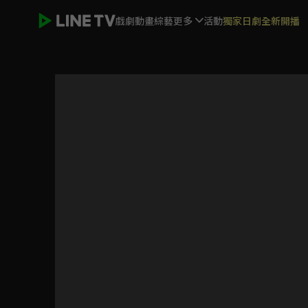
戲劇
動畫
綜藝
更多
活動
獨家日劇全新開播
軒轅劍之天之痕