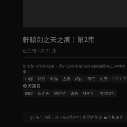
目前未允許這部影片在你所在的地區播放
軒轅劍之天之痕
如有不便請見諒
：第2集
已完結 / 共 31 集
回首頁
以隋朝時期為背景，講述亡國後裔為圖復國而收集上古神器
事。
中國
愛情
改編
古裝
武俠
奇幻
免費
2011-2
參與演員
胡歌
蔣勁夫
劉詩詩
唐嫣
林更新
古力娜扎
留言功能正在升級改版中！邀請你填寫
留言板調查