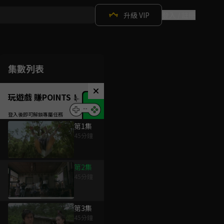
升級 VIP
登入 / 註冊
集數列表
玩遊戲 賺POINTS！
第1集
45分鐘
第2集
45分鐘
第3集
45分鐘