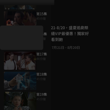
第15集
好康資訊
45分鐘
7/21-8/20，盛夏追劇祭
升級VIP最優惠！獨家好
第16集
戲看到飽
43分鐘
7月21日
-
8月20日
第17集
46分鐘
第18集
45分鐘
第19集
45分鐘