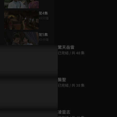
第4集
43分鐘
為您推薦
第5集
45分鐘
驚天岳雷
已完結 / 共 48 集
第6集
46分鐘
第7集
醫聖
46分鐘
已完結 / 共 38 集
第8集
45分鐘
凌雲志