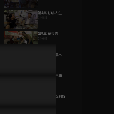
第4集 咖啡人生
24分鐘
為您推薦
第5集 叁去壹
24分鐘
進擊的台灣
已完結 / 共 90 集
第6集 老實糖水
24分鐘
第7集 盆滿缽滿
中國往事
24分鐘
已完結 / 共 42 集
第8集 回家百利好
24分鐘
姊姊向前衝