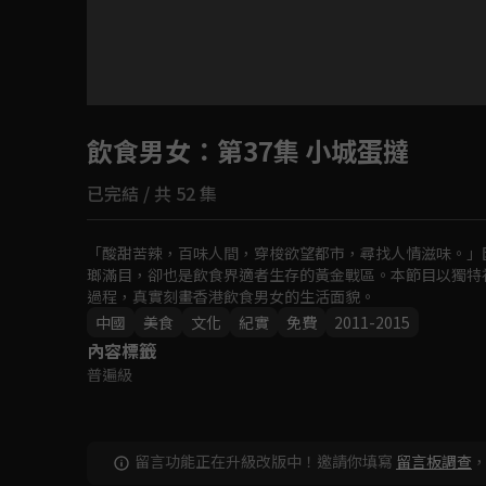
目前未允許這部影片在你所在的地區播放
飲食男女
如有不便請見諒
：第37集 小城蛋撻
已完結 / 共 52 集
回首頁
「酸甜苦辣，百味人間，穿梭欲望都市，尋找人情滋味。」
瑯滿目，卻也是飲食界適者生存的黃金戰區。本節目以獨特
過程，真實刻畫香港飲食男女的生活面貌。
中國
美食
文化
紀實
免費
2011-2015
內容標籤
普遍級
留言功能正在升級改版中！邀請你填寫
留言板調查