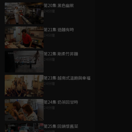
第20集 黑色幽默
24分鐘
第21集 造麵有時
24分鐘
第22集 剛柔竹昇麵
24分鐘
第23集 越南式溫飽與幸福
24分鐘
第24集 奶茶回甘時
24分鐘
第25集 回鍋懷舊菜
24分鐘