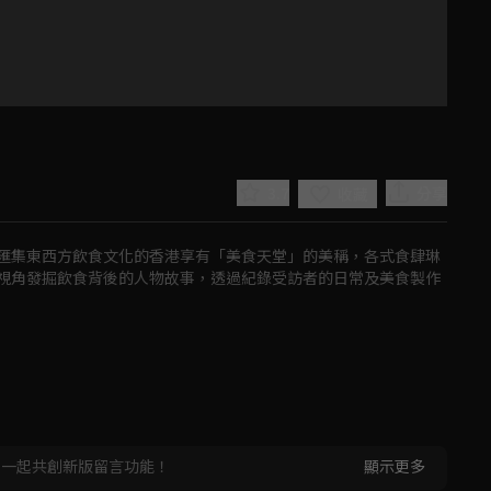
3.7
分享
收藏
匯集東西方飲食文化的香港享有「美食天堂」的美稱，各式食肆琳
視角發掘飲食背後的人物故事，透過紀錄受訪者的日常及美食製作
Play
Video
，一起共創新版留言功能！
顯示更多