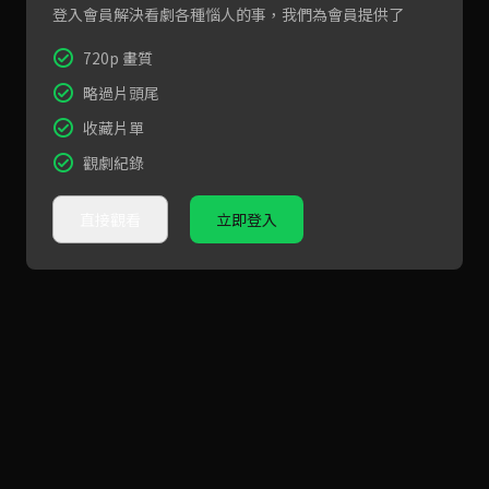
登入會員解決看劇各種惱人的事，我們為會員提供了
720p 畫質
略過片頭尾
收藏片單
觀劇紀錄
直接觀看
立即登入