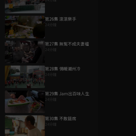
第26集 滾滾樂手
24分鐘
第27集 無冤不成夫妻檔
24分鐘
第28集 情暖潮州冷
24分鐘
第29集 Jam出百味人生
24分鐘
第30集 不散筵席
24分鐘