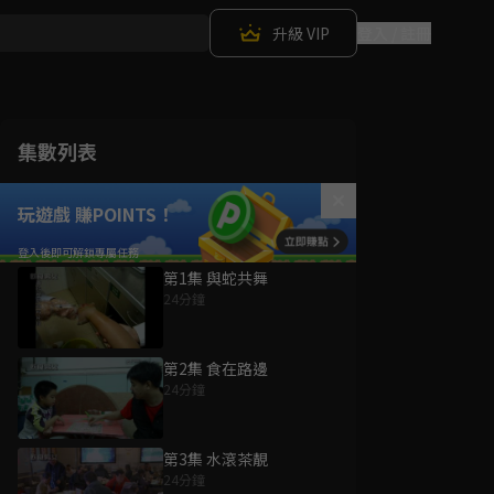
升級 VIP
登入 / 註冊
集數列表
玩遊戲 賺POINTS！
第1集 與蛇共舞
24分鐘
第2集 食在路邊
24分鐘
第3集 水滾茶靚
24分鐘