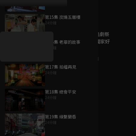
第15集 炭燒五層樓
好康資訊
24分鐘
7/21-8/20，盛夏追劇祭
升級VIP最優惠！獨家好
第16集 老畢的故事
戲看到飽
24分鐘
7月21日
-
8月20日
第17集 拍檔再見
24分鐘
第18集 總會平安
24分鐘
第19集 緣繫蘭香
24分鐘