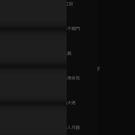
已完結 / 共 30 集
第9集 百轉紅廚
24分鐘
第10集 麵店不關門
總裁的小寵妻
24分鐘
已完結 / 共 30 集
第11集 火鳳凰
24分鐘
烏陰天的好日子
已完結 / 共 16 集
第12集 豆腐佬係我
24分鐘
第13集 牛雜大佬
照鏡辭
24分鐘
已完結 / 共 22 集
第14集 大同人月圓
24分鐘