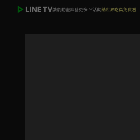
戲劇
動畫
綜藝
更多
活動
請世界吃桌免費看
飲食男女