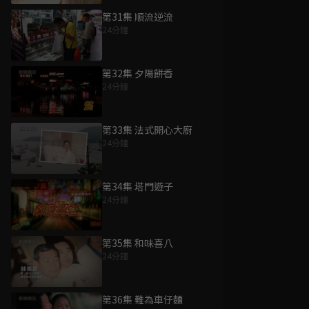
第31集 順流逆流
24分鐘
第32集 夕陽餅香
24分鐘
第33集 法式開心大廚
24分鐘
第34集 塔門遊子
24分鐘
第35集 和味喜八
24分鐘
第36集 難為車仔麵