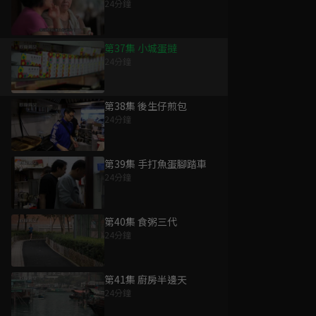
24分鐘
第37集 小城蛋撻
24分鐘
第38集 後生仔煎包
24分鐘
第39集 手打魚蛋腳踏車
24分鐘
第40集 食粥三代
24分鐘
第41集 廚房半邊天
24分鐘