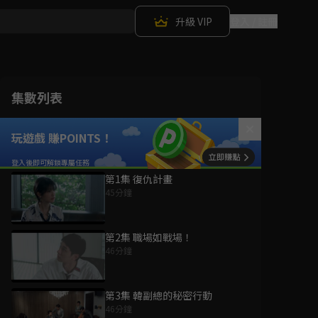
升級 VIP
登入 / 註冊
集數列表
玩遊戲 賺POINTS！
第1集 復仇計畫
45分鐘
第2集 職場如戰場！
46分鐘
第3集 韓副總的秘密行動
46分鐘