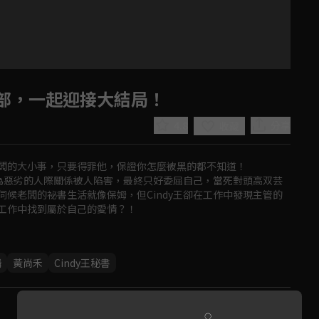
部，一起迎接大結局！
4.8
分享
收藏
闆的大小事，只要得罪他，保證你怎麼被黑的都不知道！

因為惡劣的人際關係被人陷害，最終只好委屈自己，當死對頭高双芸
候老闆的祕書生活就像保姆，但Cindy王卻在工作中發現主管的
工作中找到屬於自己的愛情？！
Play
麟
黃尚禾
Cindy王秘書
Video