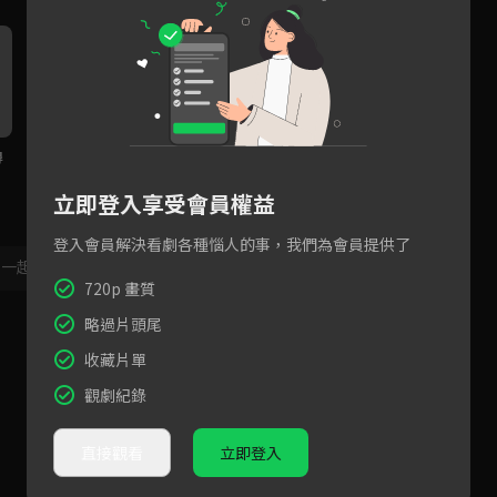
得
EP21預告｜「我跟他不一
EP20預告｜被搶飯碗業務部如
E
樣！」張軒睿霸氣擁吻證明真
何反擊？管麟英雄救美曾莞婷
機
立即登入享受會員權益
心
難掩心動！
你
登入會員解決看劇各種惱人的事，我們為會員提供了
，一起共創新版留言功能！
顯示更多
720p 畫質
略過片頭尾
收藏片單
觀劇紀錄
直接觀看
立即登入