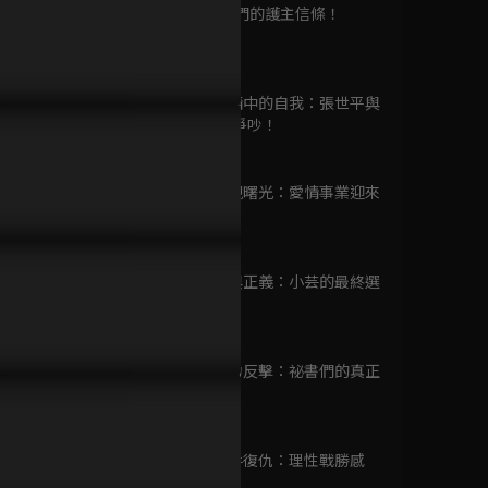
已完結 / 共 22 集
第9集 祕書們的護主信條！
46分鐘
第10集 愛情中的自我：張世平與
與愛同行
Cindy首次爭吵！
已完結 / 共 30 集
45分鐘
P19預告｜賴雅妍陷解雇危
賴雅妍身陷職場後宮，王傳一
EP18預告
！張軒睿堅定表白「我保護
對決張軒睿誰能勝出
存武器？管
第11集 出現曙光：愛情事業迎來
！」
幸福！
轉機。
45分鐘
千金不換
已完結 / 共 20 集
第12集 愛與正義：小芸的最終選
擇。
46分鐘
第13集 奮力反擊：祕書們的真正
時空戀人
實力！
已完結 / 共 12 集
46分鐘
第14集 聯手復仇：理性戰勝感
性。