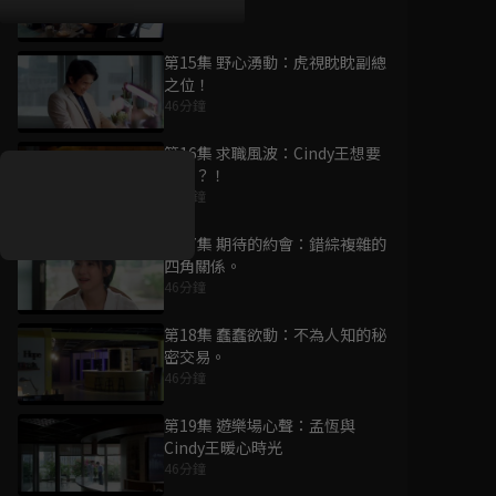
45分鐘
第15集 野心湧動：虎視眈眈副總
之位！
好康資訊
46分鐘
第16集 求職風波：Cindy王想要
7/21-8/20，盛夏追劇祭
跳槽？！
升級VIP最優惠！獨家好
46分鐘
戲看到飽
第17集 期待的約會：錯綜複雜的
7月21日
-
8月20日
四角關係。
46分鐘
第18集 蠢蠢欲動：不為人知的秘
密交易。
46分鐘
第19集 遊樂場心聲：孟恆與
Cindy王暖心時光
46分鐘