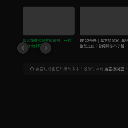
頂罪，霸
情人節來和祕書俱樂部，一起
EP22預告｜拿下開發案=奪
迎接大結局！
副總之位？曾莞婷忘不了舊愛
管麟心碎
留言功能正在升級改版中！邀請你填寫
留言板調查