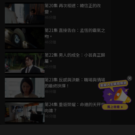
第20集 再次相遇：韓信正的改
變。
46分鐘
第21集 直接告白：孟恆的霸氣之
吻。
46分鐘
第22集 男人的成全：小芸真正歸
屬。
45分鐘
第23集 反感與決斷：職場與情場
的最終抉擇！
46分鐘
第24集 重返榮耀：命運的天秤指
向誰？
46分鐘