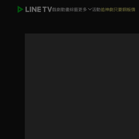
戲劇
動畫
綜藝
更多
活動
追神劇只要銅板價
祕書俱樂部