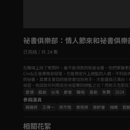
祕書俱樂部
：情人節來和祕書俱樂
已完結 / 共 24 集
在職場上除了老闆外，最不能得罪的就是祕書，他們掌握老
Cindy王是業務部經理，也是預定升上總監的人選，不料
的祕書，其實主要目的是想要找到兇手，才能還自己清白！伺
祕密，她該如何利用這些祕密奪回總監之位？而她又怎麼在
愛情
戲劇
台灣
都會
職場
喜劇
免費
2024
參與演員
賴雅妍
王傳一
修杰楷
曾莞婷
張軒睿
楊晴
管
相關花絮