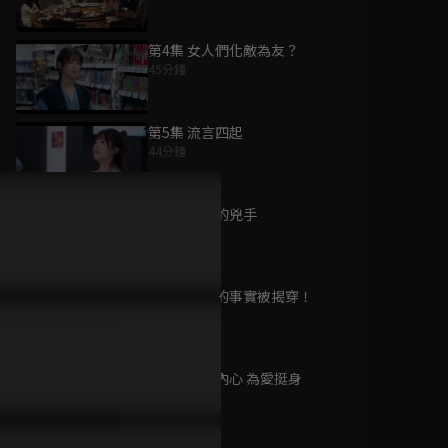
第4集 女人們化敵為友？
45分鐘
為您推薦
第5集 流言四起
44分鐘
再次人生
已完結 / 共 24 集
第6集 真正的兇手
47分鐘
第7集 隱藏的事實被揭穿！
深情密碼
46分鐘
已完結 / 共 28 集
第8集 正視內心 為愛挺身
45分鐘
早點回家