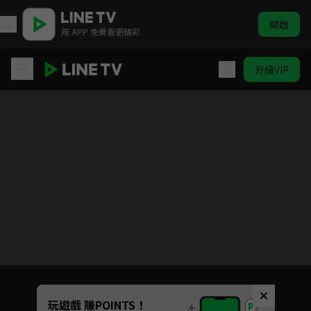
開啟
用 APP 免費看更精彩
升級VIP
祕書俱樂部
Unmute
玩遊戲 賺POINTS！