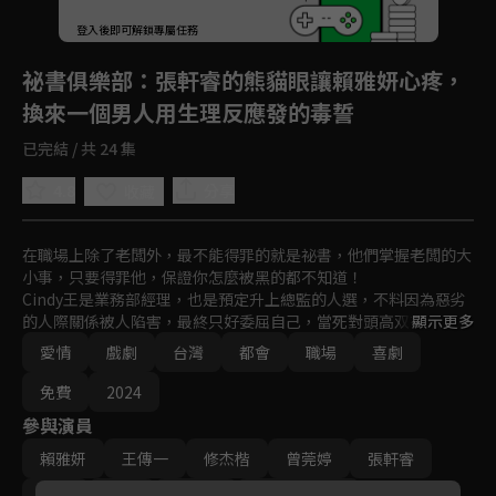
登入後即可解鎖專屬任務
Play
祕書俱樂部
：張軒睿的熊貓眼讓賴雅妍心疼，
換來一個男人用生理反應發的毒誓
已完結 / 共 24 集
4.8
分享
收藏
在職場上除了老闆外，最不能得罪的就是祕書，他們掌握老闆的大
小事，只要得罪他，保證你怎麼被黑的都不知道！

Cindy王是業務部經理，也是預定升上總監的人選，不料因為惡劣
的人際關係被人陷害，最終只好委屈自己，當死對頭高双芸的祕
顯示更多
書，其實主要目的是想要找到兇手，才能還自己清白！伺候老闆的
愛情
戲劇
台灣
都會
職場
喜劇
祕書生活就像保姆，但Cindy王卻在工作中發現主管的祕密，她該
如何利用這些祕密奪回總監之位？而她又怎麼在工作中找到屬於自
免費
2024
己的愛情？！
參與演員
賴雅妍
王傳一
修杰楷
曾莞婷
張軒睿