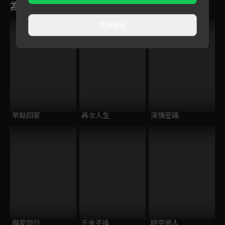
為您推薦
直接觀看
早點回家
再次人生
深情密碼
與愛同行
千金不換
時空戀人