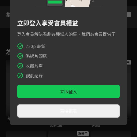
集數列表
反序
立即登入享受會員權益
登入會員解決看劇各種惱人的事，我們為會員提供了
720p 畫質
為您推薦
略過片頭尾
跟播中
跟播中
跟播中
收藏片單
觀劇紀錄
立即登入
直接觀看
請世界吃桌
今日免費版-空中英
今日免費版-大家說
語教室
英語
跟播中