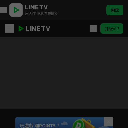
開啟
用 APP 免費看更精彩
升級VIP
麗莎和卡斯柏
目前未允許這部影片在你所在的地區播放
如有不便請見諒
Unmute
玩遊戲 賺POINTS！