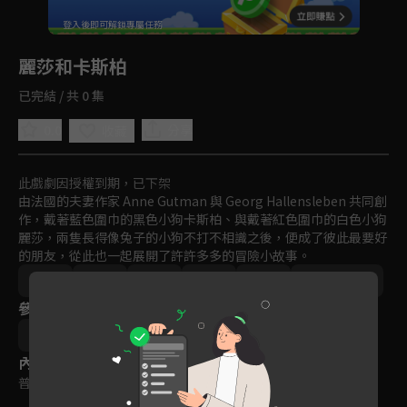
回首頁
登入後即可解鎖專屬任務
Play
麗莎和卡斯柏
已完結 / 共 0 集
0.0
分享
收藏
此戲劇因授權到期，已下架
由法國的夫妻作家 Anne Gutman 與 Georg Hallensleben 共同創
作，戴著藍色圍巾的黑色小狗卡斯柏、與戴著紅色圍巾的白色小狗
麗莎，兩隻長得像兔子的小狗不打不相識之後，便成了彼此最要好
的朋友，從此也一起展開了許許多多的冒險小故事。
友情
歐美
親子
動畫
免費
2011-2015
參與演員
Kitty Taylor
內容標籤
普遍級