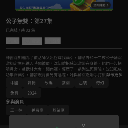
回首頁
登入後即可解鎖專屬任務
Play
公子無雙
：第27集
已完結 / 共 32 集
4.9
分享
收藏
神醫沈知離為了復活師父出谷尋找藥引，卻意外和十二夜公子蘇沉
澈綁定生死進入時間循環。沈知離把蘇沉澈帶在身邊，他們一起探
明月宮，赴武林大會、闖南疆，經歷了一系列生死冒險。沈知離成
功集齊藥引，卻發現背後另有陰謀，她與蘇沉澈聯手打破時間循環
顯示更多
魔咒，成功阻止反派計畫。
中國
愛情
改編
戲劇
古裝
奇幻
免費
2024
參與演員
王一林
孫雪寧
耿業庭