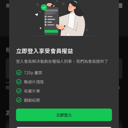
集數列表
反序
24
25
26
27
28
29
3
相關花絮
立即登入享受會員權益
登入會員解決看劇各種惱人的事，我們為會員提供了
720p 畫質
略過片頭尾
一男侍二女是情非得
差點變成男男配！揭開
你怎麼可以叫別人娘
已？
身份花瓣雨下接吻
子！交杯酒計畫結果自
收藏片單
己先吃醋
觀劇紀錄
為您推薦
立即登入
VIP