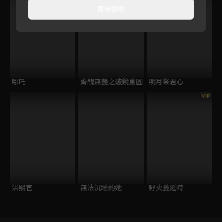
直接觀看
哪吒
齊醜無艷之破鏡重圓
明月祭君心
VIP
洪熙官
無法沉睡的她
野火蔓延時