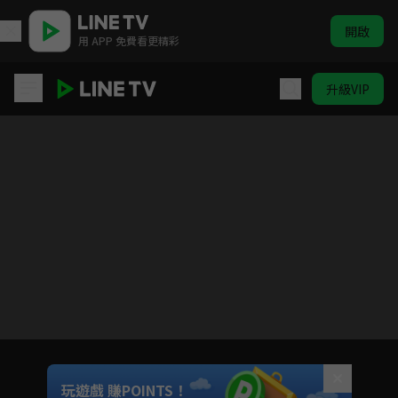
開啟
用 APP 免費看更精彩
升級VIP
公子無雙
目前未允許這部影片在你所在的地區播放
如有不便請見諒
Unmute
玩遊戲 賺POINTS！