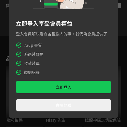
集數列表
反序
立即登入享受會員權益
登入會員解決看劇各種惱人的事，我們為會員提供了
14
15
16
17
18
19
2
720p 畫質
略過片頭尾
為您推薦
收藏片單
觀劇紀錄
立即登入
直接觀看
繼母後媽
Missy 先生
睡龍神探之情愛保險