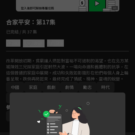
回首頁
登入後即可解鎖專屬任務
Play
合家平安
：第17集
已完結 / 共 37 集
0.0
分享
收藏
改革開放初期，貧窮讓人燃起對富裕不可遏制的渴望，也在北方某
城陳姓三兄妹家庭引起軒然大波。一場向命運和舊體制的抗爭，在
這個普通的家庭中展開。成功和失敗如影隨形在他們每個人身上輪
番呈現，跌倒再爬起來，最終完成了情感、精神、靈魂的蛻變。
中國
家庭
戲劇
劇情
勵志
時代
免費
2011-2015
參與演員
張嘉譯
劉蓓
劉燕軍
李歌
范明