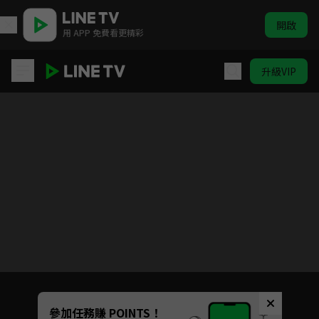
開啟
用 APP 免費看更精彩
升級VIP
合家平安
目前未允許這部影片在你所在的地區播放
如有不便請見諒
Unmute
參加任務賺 POINTS！