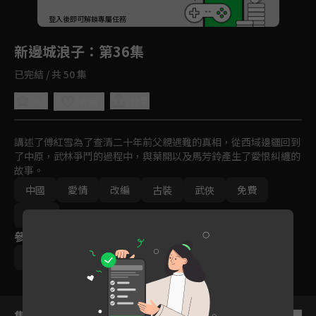
回首頁
登入後即可解鎖專屬任務
Play
新邊城浪子
：第36集
已完結 / 共 50 集
0.0
分享
收藏
講述了傅紅雪為了查清二十年前父親遇難的真相，從西域邊疆回到
了中原，武林爭鬥的過程中，與葉開以及馬芳鈴產生了愛恨糾纏的
故事。
中國
愛情
改編
古裝
武俠
免費
2016
參與演員
朱一龍
張馨予
于青斌
柴碧雲
焦恩俊
集數列表
反序