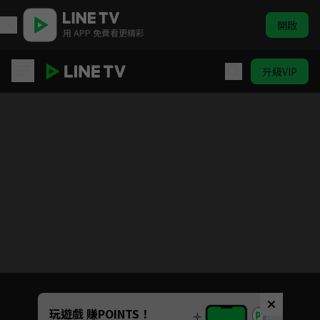
開啟
用 APP 免費看更精彩
升級VIP
新邊城浪子
目前未允許這部影片在你所在的地區播放
如有不便請見諒
Unmute
玩遊戲 賺POINTS！