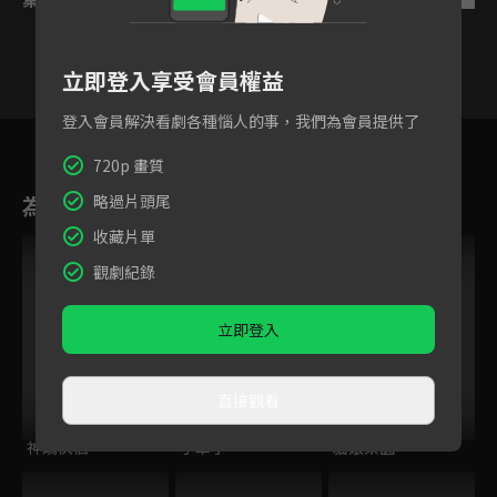
立即登入享受會員權益
登入會員解決看劇各種惱人的事，我們為會員提供了
33
34
35
36
37
38
3
720p 畫質
為您推薦
略過片頭尾
收藏片單
VIP
觀劇紀錄
立即登入
直接觀看
神鵰俠侶
手牽手
貓娘樂園