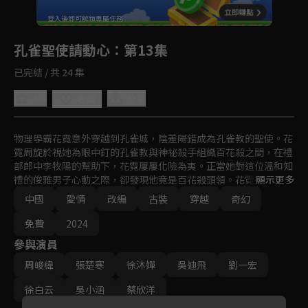
回首頁
登入後即可解鎖專屬任務
Play
孔雀聖使請動心
：第13集
已完結 / 共 24 集
4.4
分享
收藏
物理學霸花霓意外穿越到孔雀城，陰差陽錯成為孔雀教的聖使。花
霓周旋於視她為眼中釘的孔雀教與神祕殺手組織百花殺之間，在禮
部郎中李牧陽的幫助下，花霓屢屢化險為夷。正當她對這位溫和知
禮的俊雅男子心動之際，卻發現他竟是百花殺頭領。花霓逐漸感受
顯示更多
到，百花殺意在拯救民生、匡扶真理。為此，花霓決意與李牧陽一
中國
愛情
改編
古裝
穿越
奇幻
起幫助孔雀城的人們。在此期間，二人情投意合，心意相契。然
而，就在二人即將大婚之際，往日的迷霧忽然揭開。
免費
2024
參與演員
周峻緯
張楚寒
徐沐嬋
吳迪飛
劉一宏
徐白云
吳小涵
蔡欣洋