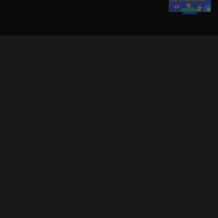
立即登入享受會員權益。
解鎖更多專屬功能，追劇更便利！
登入 / 註冊
巧克科技新媒體股份有限公司