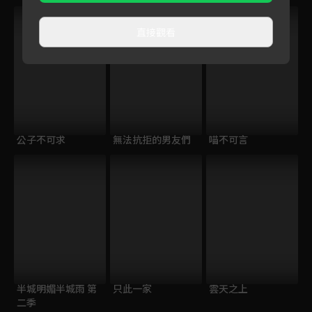
直接觀看
公子不可求
無法抗拒的男友們
喵不可言
半城明媚半城雨 第
只此一家
雲天之上
二季