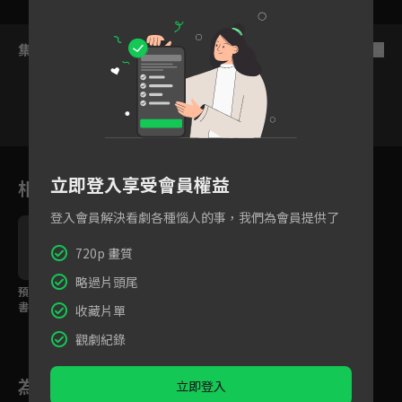
集數列表
反序
10
11
12
13
14
15
1
立即登入享受會員權益
相關花絮
登入會員解決看劇各種惱人的事，我們為會員提供了
720p 畫質
略過片頭尾
預告：物理學霸vs.雙面
預告：輪迴幾世我都會
書生，時空交匯後的心
記得去找你！
收藏片單
動邂逅
觀劇紀錄
為您推薦
立即登入