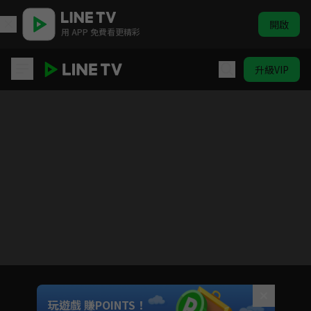
開啟
用 APP 免費看更精彩
升級VIP
孔雀聖使請動心
目前未允許這部影片在你所在的地區播放
如有不便請見諒
Unmute
玩遊戲 賺POINTS！