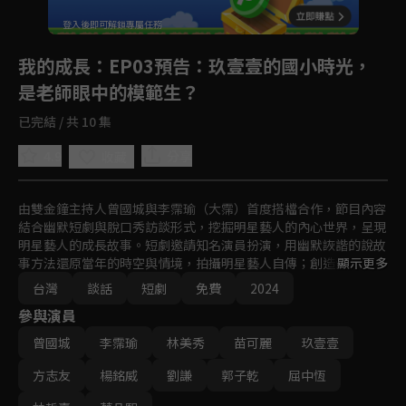
登入後即可解鎖專屬任務
Play
我的成長
：EP03預告：玖壹壹的國小時光，
是老師眼中的模範生？
已完結 / 共 10 集
4.9
分享
收藏
由雙金鐘主持人曾國城與李霈瑜（大霈）首度搭檔合作，節目內容
結合幽默短劇與脫口秀訪談形式，挖掘明星藝人的內心世界，呈現
明星藝人的成長故事。短劇邀請知名演員扮演，用幽默詼諧的說故
事方法還原當年的時空與情境，拍攝明星藝人自傳；創造沈浸式綜
顯示更多
藝節目體驗。讓來賓與觀眾如同乘坐時光機一般，一起回到從前，
台灣
談話
短劇
免費
2024
經歷那一段喜怒哀樂與酸甜苦辣的成長過程。
參與演員
曾國城
李霈瑜
林美秀
苗可麗
玖壹壹
方志友
楊銘威
劉謙
郭子乾
屈中恆