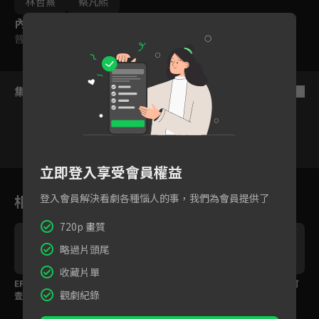
林哲熹
蔡凡熙
內容標籤
普遍級
集數列表
反序
立即登入享受會員權益
1
2
3
4
5
6
相關花絮
登入會員解決看劇各種惱人的事，我們為會員提供了
720p 畫質
略過片頭尾
收藏片單
皮
EP03預告：超還原！玖
EP03預告：玖壹壹的國
讀書不行又怎樣？苗可
觀劇紀錄
壹壹初識場景，春風當
小時光，是老師眼中的
麗小時候就很會演！
時是酒吧圍事
模範生？