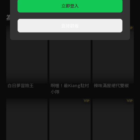
立即登入
為您推薦
直接觀看
VIP
白日夢冒險王
啊喔！最Kiang駐村
辣味滿屋絕代雙椒
小隊
VIP
VIP