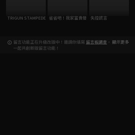
TRIGUN STAMPEDE
省省吧！我家富貴發
失控謊言
留言功能正在升級改版中！邀請你填寫
留言板調查
，
顯示更多
一起共創新版留言功能！