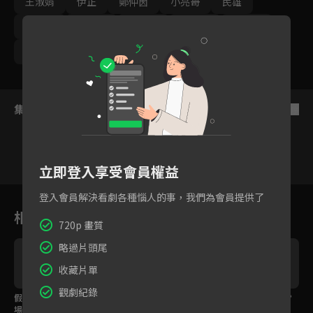
王淑娟
伊正
鄭仲茵
小亮哥
民雄
謝其文
李亮瑾
吳心緹
張再興
劉紀範
黃新皓
柏妍樺
張絡扉
集數列表
反序
立即登入享受會員權益
1
2
3
4
5
6
登入會員解決看劇各種惱人的事，我們為會員提供了
相關花絮
720p 畫質
略過片頭尾
收藏片單
觀劇紀錄
假交往和真喜歡尷尬現
回嗆冤家不知懺悔，王
想追媽媽先搞定女兒？
場
淑娟跳出來維護女兒
帥叔叔反被將一軍！