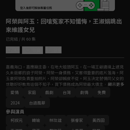
登入後即可解鎖專屬任務
Play
阿榮與阿玉
：回嗆冤家不知懺悔，王淑娟跳出
來維護女兒
已完結 / 共 60 集
4.8
分享
收藏
嘉義海口，嘉應廟主委，在地大姐頭阿玉，在一場王爺遶境上遇見
久未返鄉的浪子阿榮。阿榮一身債務，又害得重要的底片落海。阿
玉要阿榮負責重拍照片，阿榮卻賴皮不從。阿玉決定替情同父女的
世聰好好教育這個不知子，買下債務成為阿榮最大債主，兩人一攻
顯示更多
一受開始調教之路。
愛情
家庭
戲劇
台灣
劇情
免費
2024
台語風華
參與演員
柯叔元
韓瑜
林玟誼
張睿家
黃西田