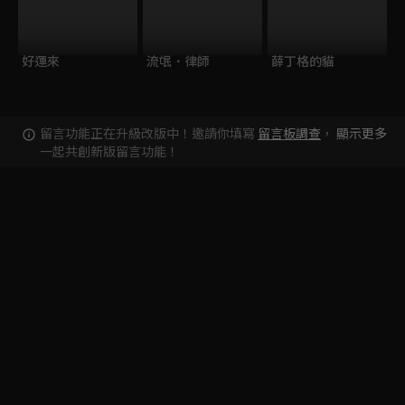
好運來
流氓．律師
薛丁格的貓
留言功能正在升級改版中！邀請你填寫
留言板調查
，
顯示更多
一起共創新版留言功能！