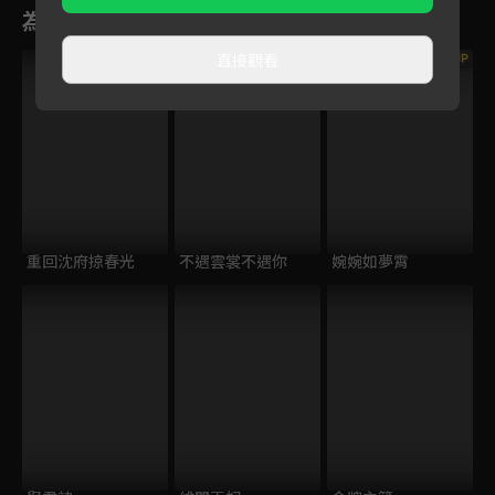
為您推薦
直接觀看
VIP
重回沈府掠春光
不遇雲裳不遇你
婉婉如夢霄