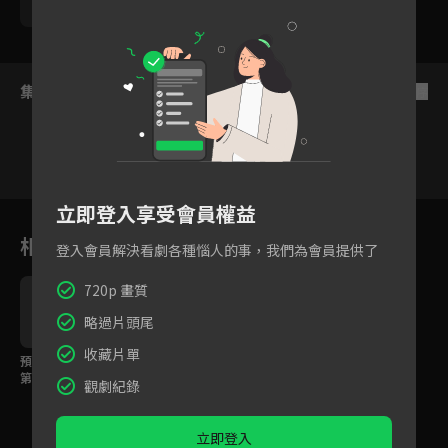
李曉南
集數列表
反序
立即登入享受會員權益
2
3
4
5
6
7
8
相關花絮
登入會員解決看劇各種惱人的事，我們為會員提供了
720p 畫質
略過片頭尾
收藏片單
預告：職場小白穿越成
第一女殺手，與行刺對
觀劇紀錄
象陷入愛恨糾葛！
立即登入