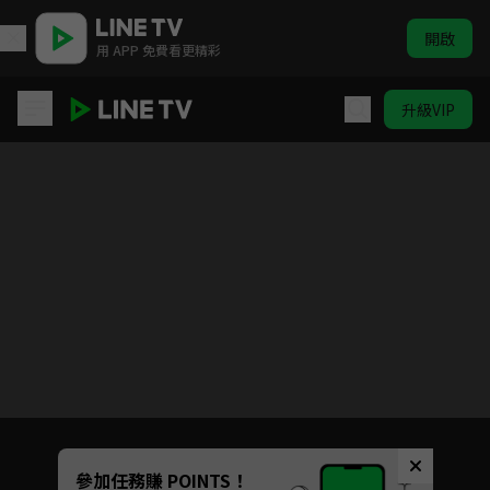
開啟
用 APP 免費看更精彩
升級VIP
女官大人多指教
目前未允許這部影片在你所在的地區播放
如有不便請見諒
Unmute
參加任務賺 POINTS！