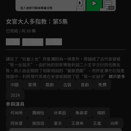
回首頁
登入後即可解鎖專屬任務
Play
女官大人多指教
：第5集
已完結 / 共 30 集
3.0
分享
收藏
講述了“社畜少女”許星瀾因為一場意外，穿越成了古代安晉城
“第一女殺手”，由於她的到來導致刺殺二少主宇文衍的任務失
敗，兩人由此開啟了相愛相殺的“貓鼠遊戲”，而許星瀾也在陰差
陽錯中，利用現代思維在安晉城開啟了從“第一女殺手”到“第一
顯示更多
女官”的奇妙之旅。
中國
愛情
戲劇
古裝
喜劇
免費
2024
參與演員
何昶希
龔婉怡
徐紫茵
象韻潔
楊朕
阿依夏
張雨旭
夏天
王晟希
王嵐
向昕