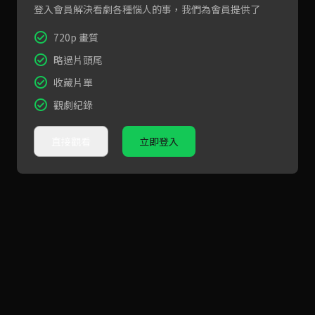
登入會員解決看劇各種惱人的事，我們為會員提供了
720p 畫質
略過片頭尾
收藏片單
觀劇紀錄
直接觀看
立即登入