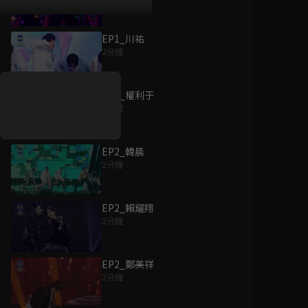
EP1_川祐
好康資訊
2分鐘
7/21-8/20，盛夏追劇祭
升級VIP最優惠！獨家好
EP2_權利于
戲看到飽
2分鐘
7月21日
-
8月20日
EP2_韓晨
2分鐘
EP2_賴耀翔
2分鐘
EP2_鄭美祥
2分鐘