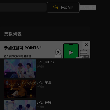
升級 VIP
登入 / 註冊
集數列表
參加任務賺 POINTS！
EP1_RICKY
2分鐘
EP1_擎恩
2分鐘
EP1_霖霖
2分鐘