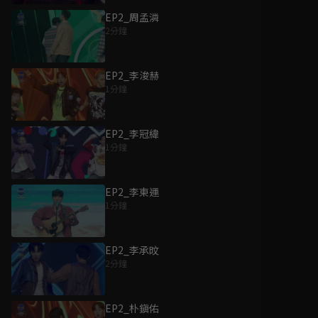
EP2_周孟潾
2分鐘
EP2_李浚赫
1分鐘
EP2_李冠緯
1分鐘
EP2_李東運
1分鐘
EP2_李承旼
2分鐘
EP2_朴鎭佑