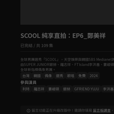
目前未允許這部影片在你所在的地區播放
SCOOL 純享直拍
如有不便請見諒
：EP6_鄭美祥
已完結 / 共 109 集
回首頁
全球男團選秀「SCOOL」，天空娛樂與韓國SBS Mediane
由SUPER JUNIOR銀赫、羅志祥、FTIsland李洪基
全球新指標偶像男團。
台灣
韓國
偶像
選秀
歌唱
免費
2024
參與演員
利特
羅志祥
婁峻碩
銀赫
GFRIEND YUJU
李洪基
留言功能正在升級改版中！邀請你填寫
留言板調查