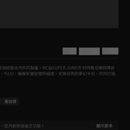
5.0
分享
收藏
t跨海結盟合作共同製播。MC由SUPER JUNIOR 利特擔任導師陣容
、婁峻碩、YUJU、編舞家崔容俊所組成。史無前例的夢幻卡司，共同打造
Play
崔容俊
Video
，一起共創新版留言功能！
顯示更多