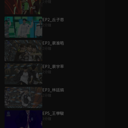
1分鐘
EP2_丘子恩
2分鐘
EP3_裵准晧
2分鐘
EP3_裵宇率
2分鐘
EP3_林廷鎬
2分鐘
EP5_王學駿
3分鐘