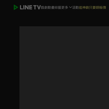
戲劇
動畫
綜藝
更多
活動
追神劇只要銅板價
SCOOL 純享直拍