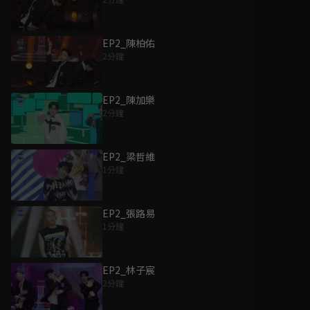
EP2_陳柏佑
2分鐘
EP2_陳加樂
2分鐘
EP2_梁哲維
1分鐘
EP2_張路易
1分鐘
EP2_林子宸
2分鐘