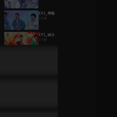
EP1_學駿
2分鐘
為您推薦
EP1_誠太
2分鐘
胡來旅行社
已完結 / 共 13 集
EP1_聖運
2分鐘
EP1_傳卓
歐吉桑騎士-阿順阿
2分鐘
忠的中年危機
已完結 / 共 13 集
EP1_萊恩
2分鐘
如果30歲還是處男，