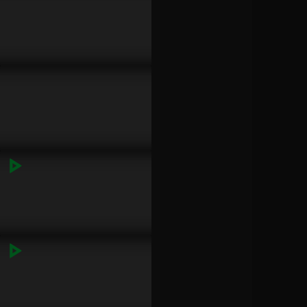
似乎就能成為魔法師
EP1_振浩
已完結 / 共 14 集
2分鐘
EP1_帝翁
原子少年2
2分鐘
已完結 / 共 15 集
EP1_旻樺
2分鐘
九條好漢在一班
已完結 / 共 26 集
EP1_宇閎
2分鐘
EP1_兆緯
SCOOL
2分鐘
已完結 / 共 16 集
EP1_永一
2分鐘