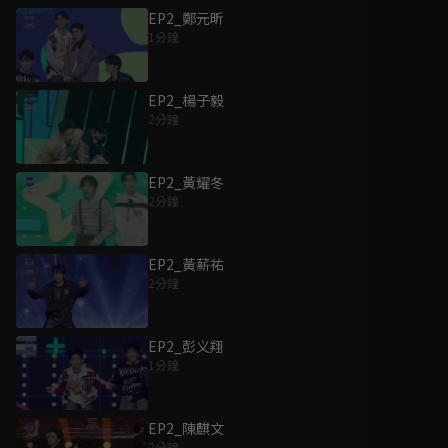
EP2_鄭元昕
1分鐘
EP2_楊子毅
2分鐘
EP2_黃耀冬
2分鐘
EP2_黃薪祐
2分鐘
EP2_彭义翔
1分鐘
EP2_陳麒文
2分鐘