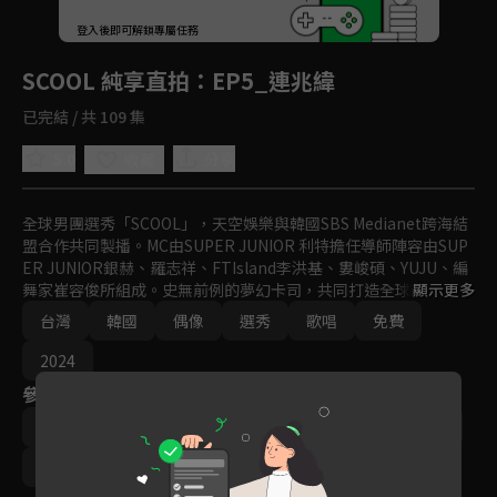
回首頁
登入後即可解鎖專屬任務
Play
SCOOL 純享直拍
：EP5_連兆緯
已完結 / 共 109 集
5.0
分享
收藏
全球男團選秀「SCOOL」，天空娛樂與韓國SBS Medianet跨海結
盟合作共同製播。MC由SUPER JUNIOR 利特擔任導師陣容由SUP
ER JUNIOR銀赫、羅志祥、FTIsland李洪基、婁峻碩、YUJU、編
舞家崔容俊所組成。史無前例的夢幻卡司，共同打造全球新指標偶
顯示更多
像男團。
台灣
韓國
偶像
選秀
歌唱
免費
2024
參與演員
利特
羅志祥
婁峻碩
銀赫
GFRIEND YUJU
李洪基
崔容俊