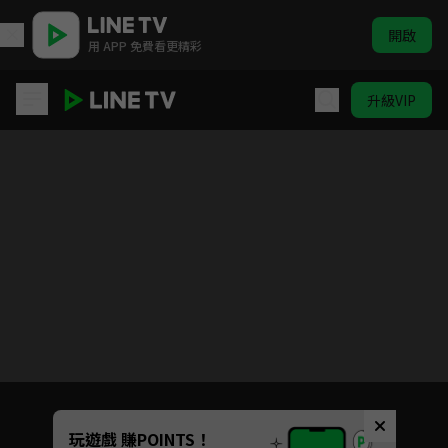
開啟
用 APP 免費看更精彩
升級VIP
SCOOL 純享直拍
目前未允許這部影片在你所在的地區播放
如有不便請見諒
Unmute
玩遊戲 賺POINTS！