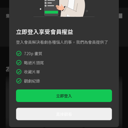
集數列表
反序
立即登入享受會員權益
登入會員解決看劇各種惱人的事，我們為會員提供了
林永一
林擎恩
帝翁
連兆緯
陳加樂
陳立其
陳柏
720p 畫質
略過片頭尾
為您推薦
收藏片單
觀劇紀錄
立即登入
直接觀看