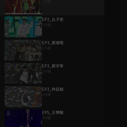
1分鐘
EP2_丘子恩
2分鐘
EP3_裵准晧
2分鐘
EP3_裵宇率
2分鐘
EP3_林廷鎬
2分鐘
EP5_王學駿
3分鐘