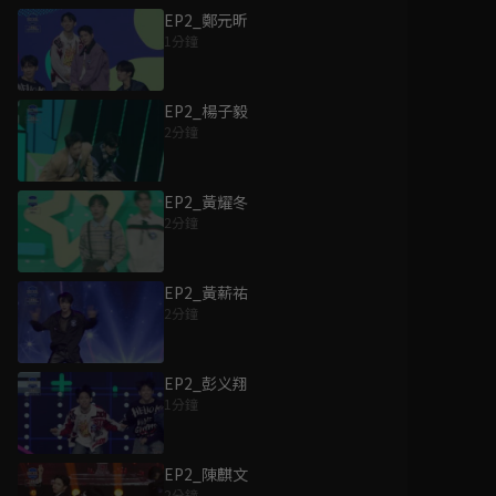
EP2_鄭元昕
1分鐘
EP2_楊子毅
2分鐘
EP2_黃耀冬
2分鐘
EP2_黃薪祐
2分鐘
EP2_彭义翔
1分鐘
EP2_陳麒文
2分鐘