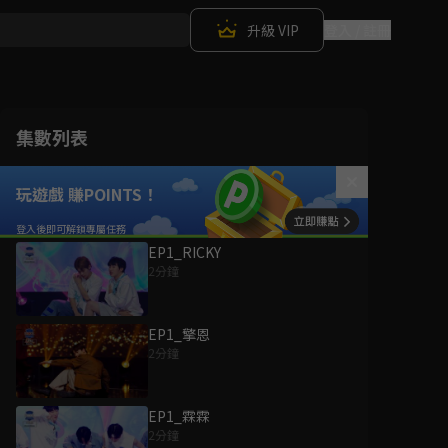
升級 VIP
登入 / 註冊
集數列表
玩遊戲 賺POINTS！
EP1_RICKY
2分鐘
EP1_擎恩
2分鐘
EP1_霖霖
2分鐘