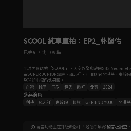
目前未允許這部影片在你所在的地區播放
SCOOL 純享直拍
如有不便請見諒
：EP2_朴鎭佑
已完結 / 共 109 集
回首頁
全球男團選秀「SCOOL」，天空娛樂與韓國SBS Mediane
由SUPER JUNIOR銀赫、羅志祥、FTIsland李洪基
全球新指標偶像男團。
台灣
韓國
偶像
選秀
歌唱
免費
2024
參與演員
利特
羅志祥
婁峻碩
銀赫
GFRIEND YUJU
李洪基
留言功能正在升級改版中！邀請你填寫
留言板調查