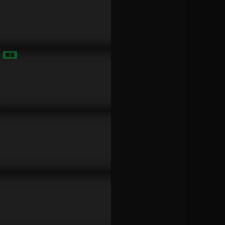
忠的中年危機
EP1_振浩
已完結 / 共 13 集
2分鐘
EP1_帝翁
PROJECT 7
獨家
2分鐘
已完結 / 共 12 集
EP1_旻樺
2分鐘
如果30歲還是處男，
似乎就能成為魔法師
EP1_宇閎
已完結 / 共 14 集
2分鐘
EP1_兆緯
原子少年2
2分鐘
已完結 / 共 15 集
EP1_永一
2分鐘