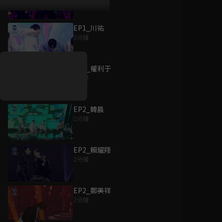
EP1_川祐
好康資訊
2分鐘
7/21-8/20，盛夏追劇祭
升級VIP最優惠！獨家好
EP2_權利于
戲看到飽
2分鐘
7月21日
-
8月20日
EP2_韓晨
2分鐘
EP2_賴耀翔
2分鐘
EP2_鄭美祥
2分鐘