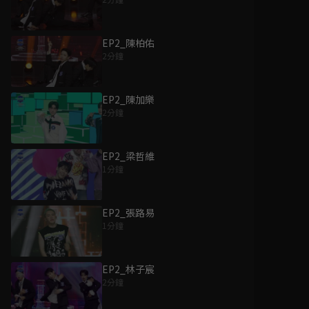
EP2_陳柏佑
2分鐘
EP2_陳加樂
2分鐘
EP2_梁哲維
1分鐘
EP2_張路易
1分鐘
EP2_林子宸
2分鐘