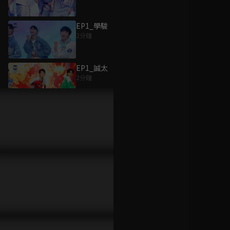
EP1_學駿
2分鐘
為您推薦
EP1_誠太
2分鐘
胡來旅行社
已完結 / 共 13 集
EP1_聖運
2分鐘
EP1_傳卓
絕對不可能 -偵探・
2分鐘
上水流涼子的解析-
已完結 / 共 11 集
EP1_萊恩
2分鐘
歐吉桑騎士-阿順阿