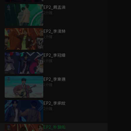
EP2_周孟潾
2分鐘
EP2_李浚赫
1分鐘
EP2_李冠緯
1分鐘
EP2_李東運
1分鐘
EP2_李承旼
2分鐘
EP2_朴鎭佑