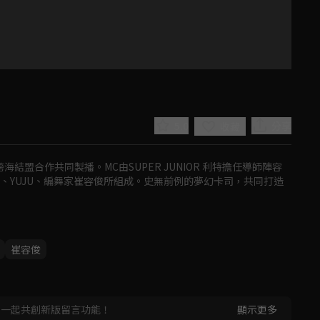
5.0
分享
收藏
t跨海結盟合作共同製播。MC由SUPER JUNIOR 利特擔任導師陣容
、婁峻碩、YUJU、編舞家崔容俊所組成。史無前例的夢幻卡司，共同打造
Play
崔容俊
Video
，一起共創新版留言功能！
顯示更多