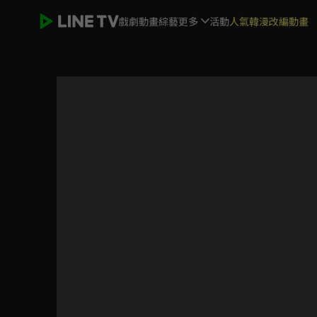
戲劇
動畫
綜藝
更多
活動
人氣韓漫改編動畫
SCOOL 純享直拍