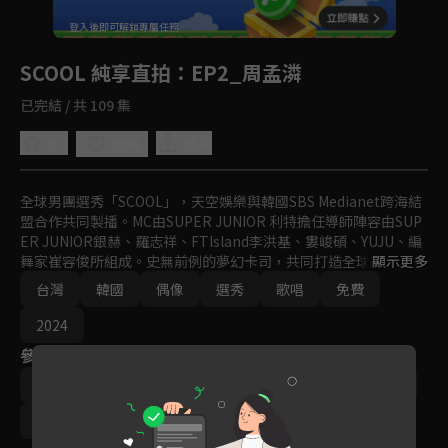
回首頁
登入後即可解鎖專屬任務
Play
SCOOL 純享直拍
：EP2_周孟潾
已完結 / 共 109 集
5.0
分享
收藏
全球男團選秀「SCOOL」，天空娛樂與韓國SBS Medianet跨海結
盟合作共同製播。MC由SUPER JUNIOR 利特擔任導師陣容由SUP
ER JUNIOR銀赫、羅志祥、FTIsland李洪基、婁峻碩、YUJU、編
舞家崔容俊所組成。史無前例的夢幻卡司，共同打造全球新指標偶
顯示更多
像男團。
台灣
韓國
偶像
選秀
歌唱
免費
2024
參與演員
利特
羅志祥
婁峻碩
銀赫
GFRIEND YUJU
李洪基
崔容俊