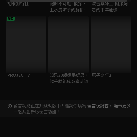
胡來旅行社
絕對不可能 -偵探・
歐吉桑騎士-阿順阿
上水流涼子的解析-
忠的中年危機
獨家
PROJECT 7
如果30歲還是處男，
原子少年2
似乎就能成為魔法師
留言功能正在升級改版中！邀請你填寫
留言板調查
，
顯示更多
一起共創新版留言功能！