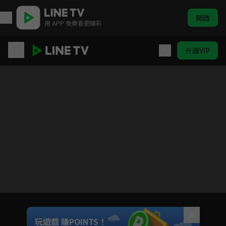
開啟
用 APP 免費看更精彩
升級VIP
SCOOL 純享直拍
目前未允許這部影片在你所在的地區播放
如有不便請見諒
Unmute
玩遊戲 賺POINTS！