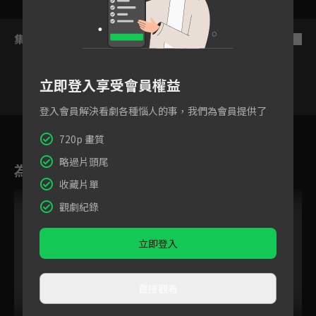
集數列表
反序
立即登入享受會員權益
登入會員解決看劇各種惱人的事，我們為會員提供了
梁哲維
張路易
林子宸
周孟潾
李浚赫
李冠緯
李東
720p 畫質
略過片頭尾
為您推薦
收藏片單
觀劇紀錄
立即登入
直接觀看