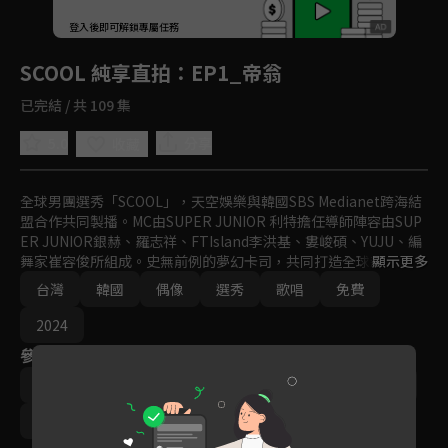
回首頁
登入後即可解鎖專屬任務
Play
SCOOL 純享直拍
：EP1_帝翁
已完結 / 共 109 集
5.0
分享
收藏
全球男團選秀「SCOOL」，天空娛樂與韓國SBS Medianet跨海結
盟合作共同製播。MC由SUPER JUNIOR 利特擔任導師陣容由SUP
ER JUNIOR銀赫、羅志祥、FTIsland李洪基、婁峻碩、YUJU、編
舞家崔容俊所組成。史無前例的夢幻卡司，共同打造全球新指標偶
顯示更多
像男團。
台灣
韓國
偶像
選秀
歌唱
免費
2024
參與演員
利特
羅志祥
婁峻碩
銀赫
GFRIEND YUJU
李洪基
崔容俊