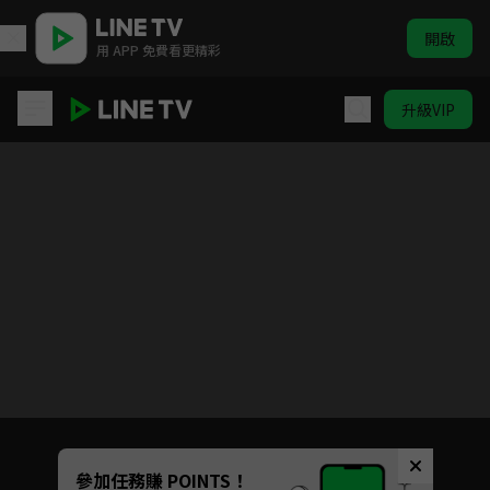
開啟
用 APP 免費看更精彩
升級VIP
SCOOL 純享直拍
目前未允許這部影片在你所在的地區播放
如有不便請見諒
Unmute
參加任務賺 POINTS！