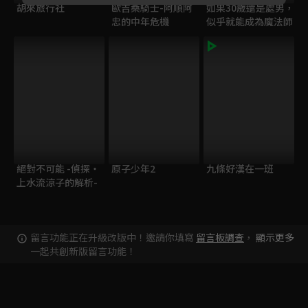
胡來旅行社
歐吉桑騎士-阿順阿
如果30歲還是處男，
忠的中年危機
似乎就能成為魔法師
絕對不可能 -偵探・
原子少年2
九條好漢在一班
上水流涼子的解析-
留言功能正在升級改版中！邀請你填寫
留言板調查
，
顯示更多
一起共創新版留言功能！