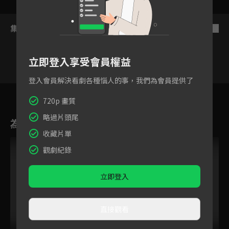
集數列表
反序
立即登入享受會員權益
登入會員解決看劇各種惱人的事，我們為會員提供了
傳卓
萊恩
振浩
帝翁
旻樺
宇閎
兆
720p 畫質
略過片頭尾
為您推薦
收藏片單
觀劇紀錄
立即登入
直接觀看