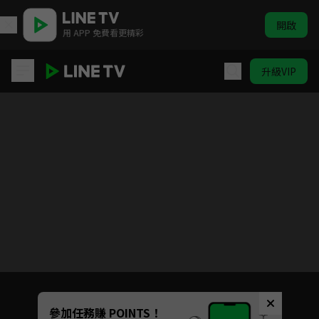
開啟
用 APP 免費看更精彩
升級VIP
SCOOL 純享直拍
目前未允許這部影片在你所在的地區播放
如有不便請見諒
Unmute
參加任務賺 POINTS！