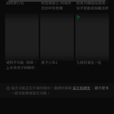
胡來旅行社
歐吉桑騎士-阿順阿
如果30歲還是處男，
忠的中年危機
似乎就能成為魔法師
絕對不可能 -偵探・
原子少年2
九條好漢在一班
上水流涼子的解析-
留言功能正在升級改版中！邀請你填寫
留言板調查
，
顯示更多
一起共創新版留言功能！