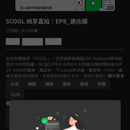
回首頁
登入後即可解鎖專屬任務
Play
SCOOL 純享直拍
：EP8_連兆緯
已完結 / 共 109 集
5.0
分享
收藏
全球男團選秀「SCOOL」，天空娛樂與韓國SBS Medianet跨海結
盟合作共同製播。MC由SUPER JUNIOR 利特擔任導師陣容由SUP
ER JUNIOR銀赫、羅志祥、FTIsland李洪基、婁峻碩、YUJU、編
舞家崔容俊所組成。史無前例的夢幻卡司，共同打造全球新指標偶
顯示更多
像男團。
台灣
韓國
偶像
選秀
歌唱
免費
2024
參與演員
利特
羅志祥
婁峻碩
銀赫
GFRIEND YUJU
李洪基
崔容俊