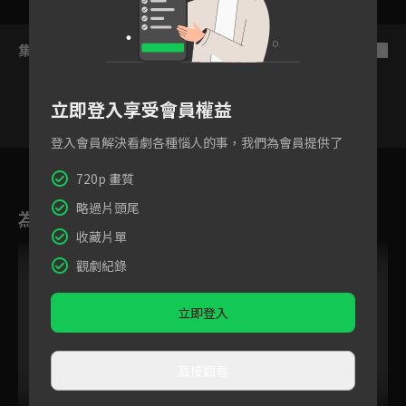
集數列表
反序
立即登入享受會員權益
登入會員解決看劇各種惱人的事，我們為會員提供了
林永一
張路易
梁哲維
連兆緯
黃薪祐
鄭美祥
賴耀
720p 畫質
略過片頭尾
為您推薦
收藏片單
觀劇紀錄
立即登入
直接觀看