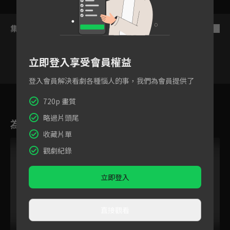
集數列表
反序
立即登入享受會員權益
登入會員解決看劇各種惱人的事，我們為會員提供了
鏡到底
一鏡到底
朴廷鎬
朴鎮佑
李承旼
林永一
張路
9
10
720p 畫質
略過片頭尾
為您推薦
收藏片單
觀劇紀錄
立即登入
直接觀看