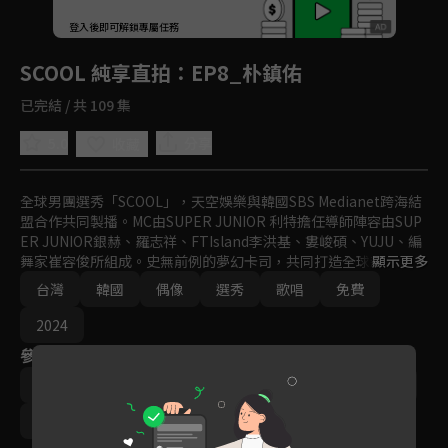
回首頁
登入後即可解鎖專屬任務
Play
SCOOL 純享直拍
：EP8_朴鎮佑
已完結 / 共 109 集
5.0
分享
收藏
全球男團選秀「SCOOL」，天空娛樂與韓國SBS Medianet跨海結
盟合作共同製播。MC由SUPER JUNIOR 利特擔任導師陣容由SUP
ER JUNIOR銀赫、羅志祥、FTIsland李洪基、婁峻碩、YUJU、編
舞家崔容俊所組成。史無前例的夢幻卡司，共同打造全球新指標偶
顯示更多
像男團。
台灣
韓國
偶像
選秀
歌唱
免費
2024
參與演員
利特
羅志祥
婁峻碩
銀赫
GFRIEND YUJU
李洪基
崔容俊