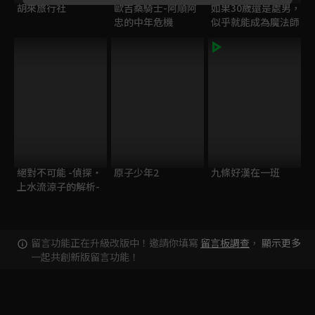
胡來旅行社
歐吉桑騎士-阿順阿
如果30歲還是處男，
忠的中年危機
似乎就能成為魔法師
絕對不可能 -偵探・
原子少年2
九條好漢在一班
上水流涼子的解析-
留言功能正在升級改版中！邀請你填寫
留言板調查
，
顯示更多
一起共創新版留言功能！