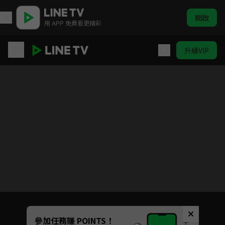
開啟
用 APP 免費看更精彩
升級VIP
SCOOL 純享直拍
目前未允許這部影片在你所在的地區播放
如有不便請見諒
Unmute
參加任務賺 POINTS！