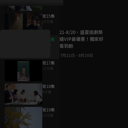
第15集
好康資訊
10分鐘
7/21-8/20，盛夏追劇祭
升級VIP最優惠！獨家好
第16集
戲看到飽
8分鐘
7月21日
-
8月20日
第17集
11分鐘
第18集
9分鐘
第19集
10分鐘