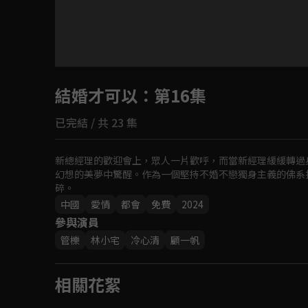
目前未允許這部影片在你所在的地區播放
結婚才可以
如有不便請見諒
：第16集
已完結 / 共 23 集
回首頁
新總經理的歡迎會上，眾人一片歡呼，而當新經理緩緩轉過
幻想的美夢中驚醒。作為一個堅持不婚不戀獨身主義的佛系
碎。
中國
愛情
都會
免費
2024
參與演員
管櫟
林小宅
冷心清
顧一帆
相關花絮