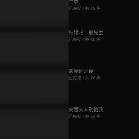
二季
第9集
已完結 / 共 18 集
7分鐘
第10集
結婚吧！邢先生
8分鐘
已完結 / 共 20 集
第11集
9分鐘
遇見你之後
已完結 / 共 16 集
第12集
9分鐘
第13集
夫君大人別怕我
10分鐘
已完結 / 共 36 集
第14集
9分鐘