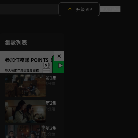
升級 VIP
登入 / 註冊
集數列表
參加任務賺 POINTS！
第1集
8分鐘
第2集
9分鐘
第3集
9分鐘