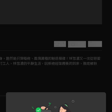
4.3
分享
收藏
身，居然是只穿睡袍、風情萬種的魅惑模樣！林雪濃又一次從戀愛
打工人，林雪濃的平靜生活，因新總經理周衡的到來，徹底被粉
Play
Video