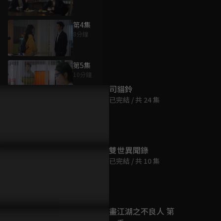
第4集
8分鐘
為您推薦
第5集
10分鐘
司貓鈴
已完結 / 共 24 集
第6集
9分鐘
第7集
雙世異聞錄
11分鐘
已完結 / 共 10 集
第8集
10分鐘
畫江湖之不良人 第