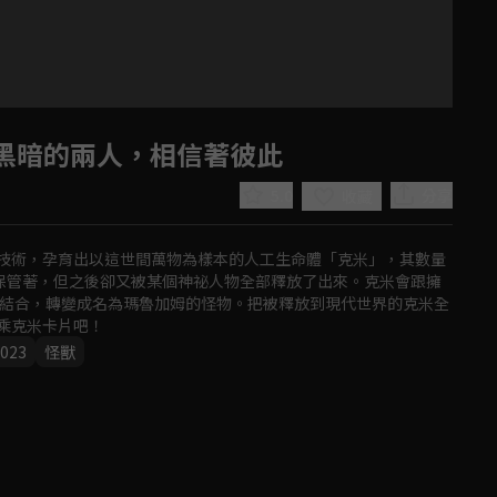
陷黑暗的兩人，相信著彼此
5.0
分享
收藏
技術，孕育出以這世間萬物為樣本的人工生命體「克米」，其數量
的保管著，但之後卻又被某個神祕人物全部釋放了出來。克米會跟擁
意結合，轉變成名為瑪魯加姆的怪物。把被釋放到現代世界的克米全
乘克米卡片吧！
023
怪獸
Play
Video