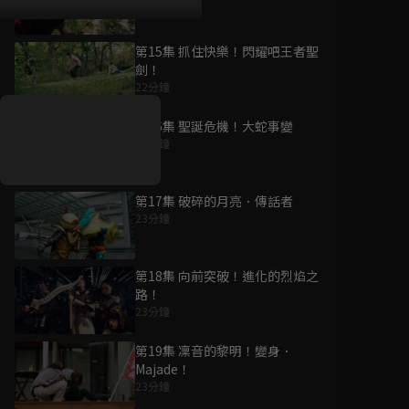
23分鐘
第15集 抓住快樂！閃耀吧王者聖
好康資訊
劍！
22分鐘
7/21-8/20，盛夏追劇祭
升級VIP最優惠！獨家好
第16集 聖誕危機！大蛇事變
戲看到飽
22分鐘
7月21日
-
8月20日
第17集 破碎的月亮．傳話者
23分鐘
第18集 向前突破！進化的烈焰之
路！
23分鐘
第19集 凜音的黎明！變身．
Majade！
23分鐘