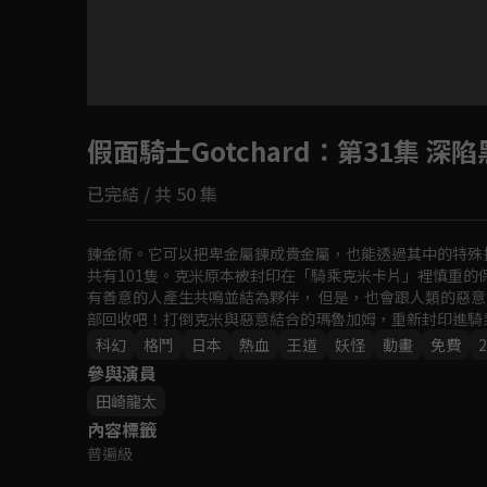
目前未允許這部影片在你所在的地區播放
假面騎士Gotchard
如有不便請見諒
：第31集 深
已完結 / 共 50 集
回首頁
鍊金術。它可以把卑金屬鍊成貴金屬，也能透過其中的特殊
共有101隻。克米原本被封印在「騎乘克米卡片」裡慎重
有善意的人產生共鳴並結為夥伴， 但是，也會跟人類的惡
部回收吧！打倒克米與惡意結合的瑪魯加姆，重新封印進騎
科幻
格鬥
日本
熱血
王道
妖怪
動畫
免費
2
參與演員
田崎龍太
內容標籤
普遍級