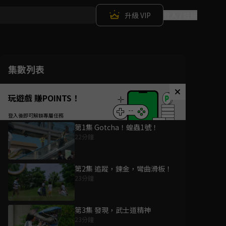
升級 VIP
登入 / 註冊
集數列表
玩遊戲 賺POINTS！
第1集 Gotcha！蝗蟲1號！
22分鐘
第2集 追蹤，鍊金，彎曲滑板！
23分鐘
第3集 發現，武士道精神
23分鐘