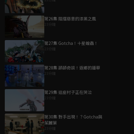
第26集 阻擋惡意的漆黑之風
23分鐘
第27集 Gotcha！十星蝗蟲！
23分鐘
第28集 舔舔奇談！返鄉的蓮華
23分鐘
第29集 這座村子正在哭泣
23分鐘
第30集 對手出現！？Gotcha與
茱麗葉
23分鐘