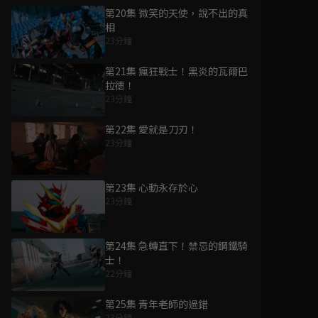
第20集 微笑的天使，說不出的真
相
23分鐘
第21集 瘋狂戰士！黑炎的瓦爾巴
拉德！
23分鐘
第22集 愛就是刀刃！
23分鐘
第23集 心動永存於心
23分鐘
第24集 急轉直下！禁忌的鋼鐵騎
士！
22分鐘
第25集 青年老師的過錯
23分鐘