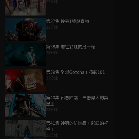
22分鐘
第37集 蝗蟲1號與寶物
23分鐘
第38集 前往彩虹的另一端
23分鐘
第39集 全部Gotcha！精彩101！
23分鐘
第40集 邪惡降臨！三倍偉大的冥
黑王
23分鐘
第41集 神明的仿造品，彩虹的祝
福！
23分鐘