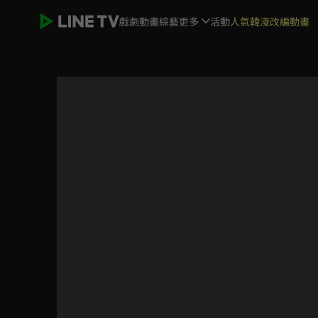
戲劇
動畫
綜藝
更多
活動
人氣韓漫改編動畫
假面騎士Gotchard