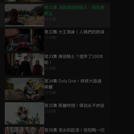
第31集 深陷黑暗的兩人，相信著
彼此
23分鐘
第32集 大王現身！人偶們的困境
23分鐘
第33集 傳說騎士？還早了100年
呢！
22分鐘
第34集 Only One！條條大路通
華麗
23分鐘
第35集 華麗時間！傳說永不終結
23分鐘
第36集 克米的起源！我知曉一切