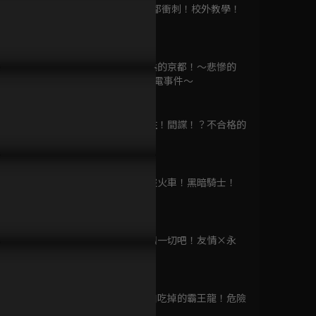
龍裝者
第9集 往京都衝刺！校外教學！
已完結 / 共 1 集
22分鐘
第10集 燃燒的京都！～悲慘的
機界戰隊全開者VS
愛．克米雷電事件～
煌輝者VS前輩者
23分鐘
已完結 / 共 1 集
第11集 抓住！間諜！？不合格的
騎士！？
23分鐘
假面騎士OOO 10th
復活的核心硬幣
第12集 失控火車！黑暗騎士！
已完結 / 共 1 集
23分鐘
第13集 取回一切吧！友情×永
劇場版 假面騎士
遠！
REVICE Battle
23分鐘
Familia
第14集 一口吃掉的霸王龍！危險
已完結 / 共 1 集
的X