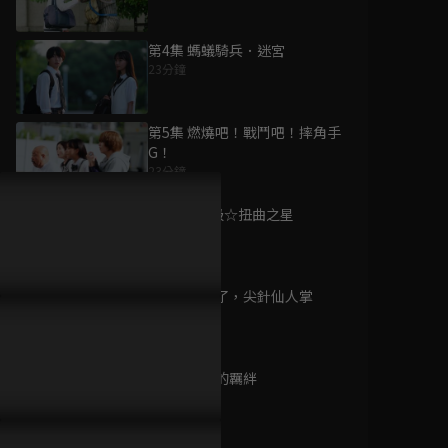
第4集 螞蟻騎兵．迷宮
23分鐘
為您推薦
第5集 燃燒吧！戰鬥吧！摔角手
G！
23分鐘
魔進戰隊煌輝者
已完結 / 共 50 集
第6集 超A級☆扭曲之星
23分鐘
第7集 再見了，尖針仙人掌
騎士龍戰隊龍裝者
23分鐘
已完結 / 共 48 集
第8集 卓越的羈絆
22分鐘
魔進戰隊煌輝者VS