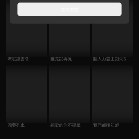
VIP
直接觀看
流氓讀書會
誰先說再見
超人力霸王銀河S
圓夢列車
親愛的你不孤單
我們都還年輕