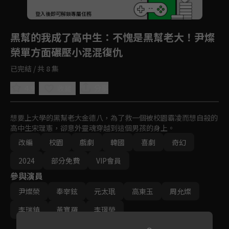
登入後即可解鎖專屬任務
Play
黑幫的我成了高中生
：不愧是黑幫老大！尹燦
榮單方面碾壓小混混復仇
已完結 / 共 8 集
4.9
分享
收藏
想要上大學的黑幫老大金德八，為了救一個被校園霸凌而想自殺的
高中生宋理憲，卻意外靈魂穿越到這個男孩的身上。
改編
校園
戲劇
韓國
喜劇
奇幻
2024
部分免費
VIP會員
參與演員
尹燦榮
奉宰鉉
元太珉
高東玉
周允燦
李瑞鎮
黃寶羅
李璟榮