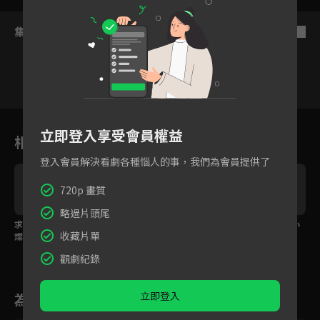
集數列表
反序
1
2
3
4
5
6
立即登入享受會員權益
相關花絮
登入會員解決看劇各種惱人的事，我們為會員提供了
720p 畫質
略過片頭尾
求求你教我讀書吧！尹
不愧是黑幫老大！尹燦
尹燦榮只用一招制裁小
收藏片單
燦榮見奉宰鉉如救命稻
榮單方面碾壓小混混復
混混！
草
仇
觀劇紀錄
立即登入
為您推薦