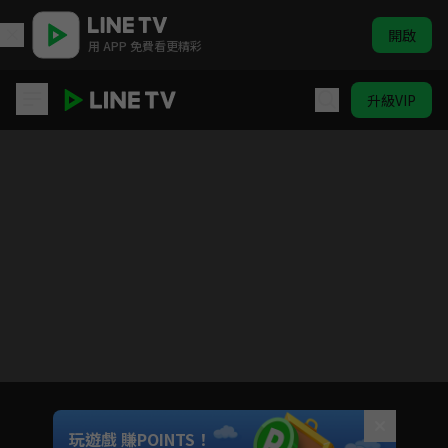
開啟
用 APP 免費看更精彩
升級VIP
錦繡安寧
目前未允許這部影片在你所在的地區播放
如有不便請見諒
Unmute
玩遊戲 賺POINTS！