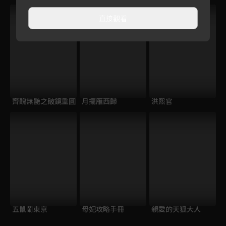
直接觀看
齊醜無艷之破鏡重圓
月攏雁西歸
洪熙官
五鼠鬧東京
母妃攻略手冊
親愛的天狐大人