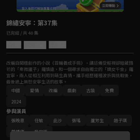
回首頁
登入後即可解鎖專屬任務
Play
錦繡安寧
：第37集
已完結 / 共 40 集
4.7
分享
收藏
改編自聞檀創作的小說《首輔養成手冊》，講述備受輕視卻暗藏鋒
芒的「卑微廬子」羅慎遠，和一個尋求自由獨立的「嫡女千金」羅
宜寧，兩人從相互利用到萌生真情，攜手經歷種種波折與挑戰後，
最後過上無愁安寧生活的故事。
中國
愛情
改編
戲劇
古裝
免費
2024
參與演員
張晚意
任敏
此沙
張瑤
蘆芳生
趙子琪
戴嬌倩
吳宇恆