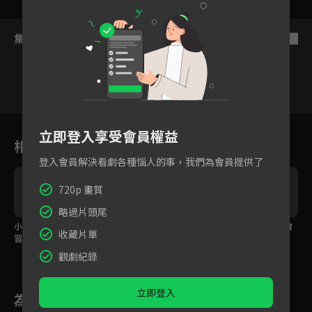
集數列表
反序
34
35
36
37
38
39
4
立即登入享受會員權益
相關花絮
登入會員解決看劇各種惱人的事，我們為會員提供了
720p 畫質
略過片頭尾
小寶哥的周歲宴，習文
結髮為夫妻，張晚意任
任敏偷親被發現，反被
收藏片單
習武技多不壓身
敏的大婚儀式！
張晚意摟入懷中！
觀劇紀錄
立即登入
為您推薦