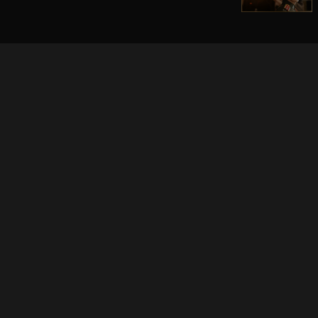
立即登入享受會員權益。
解鎖更多專屬功能，追劇更便利！
登入 / 註冊
巧克科技新媒體股份有限公司
©
2026
CHOCO Media Co. Ltd. ALL RIGHTS RESERVED.