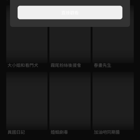
直接觀看
大小姐和看門犬
霧尾粉絲後援會
春畫先生
異國日記
婚姻劇毒
加油吧同期醬