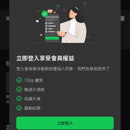
集數列表
反序
12
13
14
15
16
17
1
立即登入享受會員權益
相關花絮
登入會員解決看劇各種惱人的事，我們為會員提供了
720p 畫質
略過片頭尾
預告：目標是一兆美
收藏片單
元！無法預測的創業生
存戰
觀劇紀錄
立即登入
為您推薦