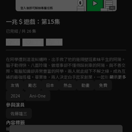
回首頁
登入後即可解鎖專屬任務
Play
一兆＄遊戲
：第15集
已完結 / 共 26 集
4.3
分享
收藏
在阿學遭到混混糾纏時，出手救了他的是隔壁班素昧平生的阿陽。
腦子動得快、八面玲瓏、做壞事卻不懂得踩剎車的阿陽，與不善交
際、電腦知識卻非常豐富的阿學，兩人就此結下不解之緣，成為互
補的最強搭檔。畢業後，兩人決定白手起家創業，一起賺到能買到
顯示更多
世界上任何想要東西的「一兆美元」！
友情
勵志
日本
熱血
動畫
免費
2024
Ani-One
參與演員
佐藤雄三
內容標籤
輔導十二歲級