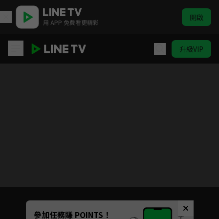
開啟
用 APP 免費看更精彩
升級VIP
一兆＄遊戲
目前未允許這部影片在你所在的地區播放
如有不便請見諒
Unmute
參加任務賺 POINTS！