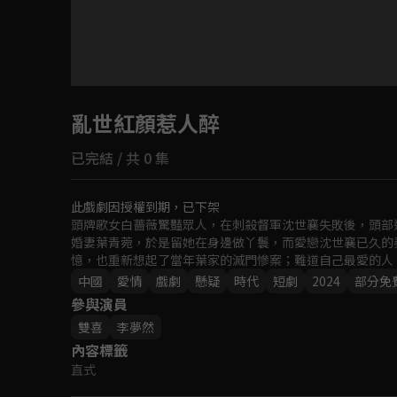
目前未允許這部影片在你所在的地區播放
亂世紅顏惹人醉
如有不便請見諒
已完結 / 共 0 集
回首頁
此戲劇因授權到期，已下架
頭牌歌女白薔薇驚豔眾人，在刺殺督軍沈世襄失敗後，頭部
婚妻葉青菀，於是留她在身邊做丫鬟，而愛戀沈世襄已久的
憶，也重新想起了當年葉家的滅門慘案；難道自己最愛的人
中國
愛情
戲劇
懸疑
時代
短劇
2024
部分免
參與演員
雙喜
李夢然
內容標籤
直式