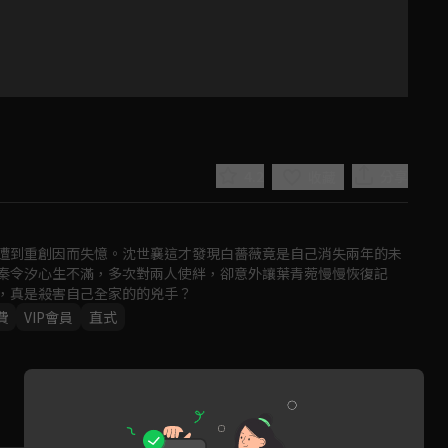
4.2
分享
收藏
遭到重創因而失憶。沈世襄這才發現白薔薇竟是自己消失兩年的未
秦令汐心生不滿，多次對兩人使絆，卻意外讓葉青菀慢慢恢復記
，真是殺害自己全家的的兇手？
費
VIP會員
直式
Play
Video