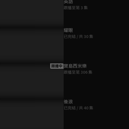
英語
跟播至第 3 集
耀眼
已完結 / 共 30 集
寶島西米樂
跟播中
跟播至第 306 集
後浪
已完結 / 共 40 集