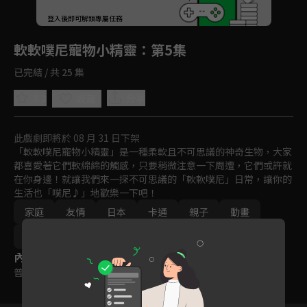
回首頁
登入後即可解鎖專屬任務
Play
軟軟噗尼寵物小精靈
：第5集
已完結 / 共 25 集
3.2
分享
收藏
此戲劇即將於 08 月 31 日下架
「軟軟噗尼寵物小精靈」是一種柔軟且不可思議的神奇生物，大家
都喜愛著它們軟綿綿的觸感，只要稍微注意一下周遭，它們或許就
在你身邊！就讓我們來一探不可思議的「軟軟噗尼」日常，讓你的
生活也「噗尼♪」地歡樂一下吧！
家庭
友情
日本
卡通
親子
動畫
免費
2022
內容標籤
普遍級