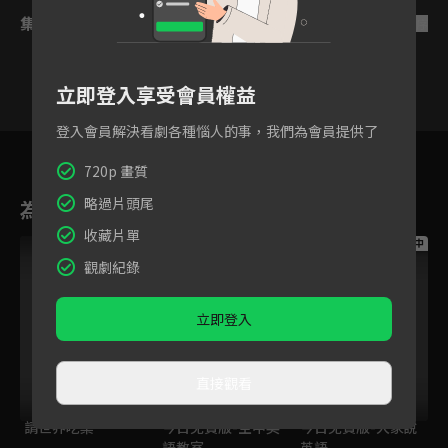
集數列表
反序
立即登入享受會員權益
登入會員解決看劇各種惱人的事，我們為會員提供了
2
3
4
5
6
7
8
720p 畫質
略過片頭尾
為您推薦
收藏片單
跟播中
跟播中
跟播中
觀劇紀錄
立即登入
直接觀看
請世界吃桌
今日免費版-空中英
今日免費版-大家說
語教室
英語