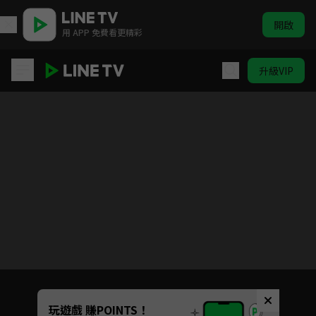
開啟
用 APP 免費看更精彩
升級VIP
軟軟噗尼寵物小精靈
目前未允許這部影片在你所在的地區播放
如有不便請見諒
Unmute
玩遊戲 賺POINTS！