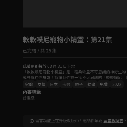
目前未允許這部影片在你所在的地區播放
軟軟噗尼寵物小精靈
如有不便請見諒
：第21集
已完結 / 共 25 集
回首頁
此戲劇即將於 08 月 31 日下架
「軟軟噗尼寵物小精靈」是一種柔軟且不可思議的神奇生物
或許就在你身邊！就讓我們來一探不可思議的「軟軟噗尼」
家庭
友情
日本
卡通
親子
動畫
免費
2022
內容標籤
普遍級
留言功能正在升級改版中！邀請你填寫
留言板調查