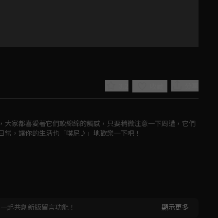
3.2
分享
收藏
，大家都喜愛著它們軟綿綿的觸感，只要稍微注意一下周遭，它們
日常，讓你的生活也「噗尼♪」地歡樂一下吧！
Play
Video
，一起共創新版留言功能！
顯示更多