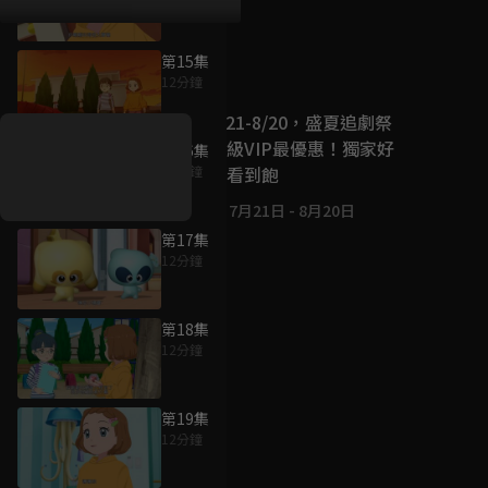
第15集
好康資訊
12分鐘
7/21-8/20，盛夏追劇祭
升級VIP最優惠！獨家好
第16集
戲看到飽
12分鐘
7月21日
-
8月20日
第17集
12分鐘
第18集
12分鐘
第19集
12分鐘