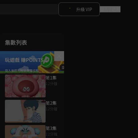
升級 VIP
登入 / 註冊
集數列表
玩遊戲 賺POINTS！
第1集
12分鐘
第2集
12分鐘
第3集
12分鐘