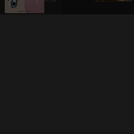
升級方案
客服中心
會員權益
關於我們
VIP方案
服務公告
用戶服務條款
廣告刊登
主題訂閱
常見問題
付費服務條款
行銷合作
工作機會