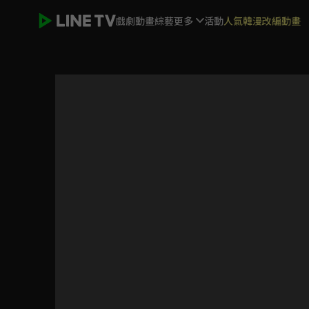
戲劇
動畫
綜藝
更多
活動
人氣韓漫改編動畫
軟軟噗尼寵物小精靈