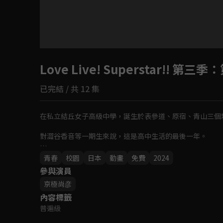
目前未允許這部影片在你所在的地區播放
Love Live! Superstar!! 第三季
如有不便請見諒
：
已完結 / 共 12 集
回首頁
在私立結丘女子高級中學，誕生於表參道、原宿、青山三個城市
對澀谷香音等一期生來說，這是高中生活的最後一年。

無論是盡力歌唱過的學校頂樓，還是全力奔馳過的林蔭大道，在
青春
校園
日本
動畫
免費
2024
參與演員
由5個人邁出步伐、9個人實現夢想、11個人集結起來的「大
京極尚彦
展翅翱翔吧！我們的Love Live！
內容標籤
普遍級