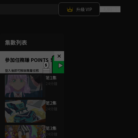
升級 VIP
登入 / 註冊
集數列表
參加任務賺 POINTS！
第1集
24分鐘
第2集
24分鐘
第3集
24分鐘