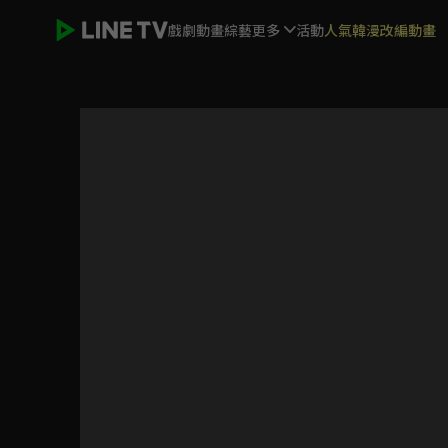
戲劇
動畫
綜藝
更多
活動
人氣韓漫改編動畫
Love Live! Superstar!! 第三季