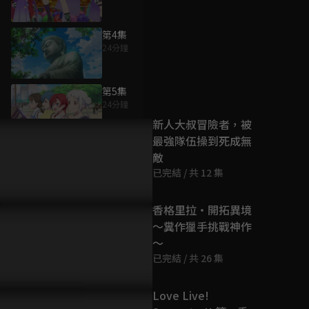
第4集
24分鐘
為您推薦
第5集
24分鐘
新人大叔冒險者，被
最強隊伍操到死成無
第6集
敵
24分鐘
已完結 / 共 12 集
第7集
香格里拉・開拓異境
24分鐘
～糞作獵手挑戰神作
～
已完結 / 共 26 集
第8集
24分鐘
Love Live!