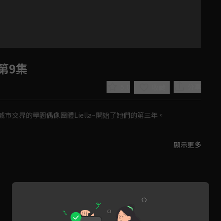
第9集
5.0
分享
收藏
交界的學園偶像團體Liella~開始了她們的第三年。

顯示更多
這一切都成為回憶之前「來約定吧――。」

Play
家一起實現的故事」(學園偶像計畫)。

Video