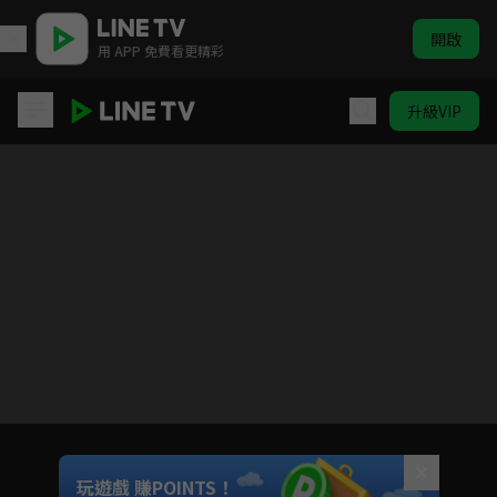
開啟
用 APP 免費看更精彩
升級VIP
妖怪學校的菜鳥老師
目前未允許這部影片在你所在的地區播放
如有不便請見諒
Unmute
玩遊戲 賺POINTS！