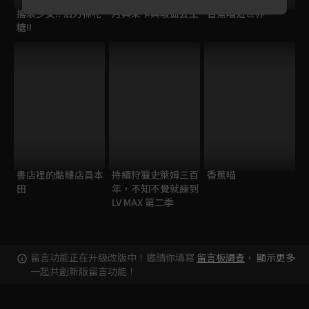
搖滾少女!! 活力棉花
月與萊卡與吸血公主
香蕉喵遊世界
糖!!
書店裡的骷髏店員本
持續狩獵史萊姆三百
香蕉喵
田
年，不知不覺就練到
LV MAX 第二季
留言功能正在升級改版中！邀請你填寫
留言板調查
，
顯示更多
一起共創新版留言功能！