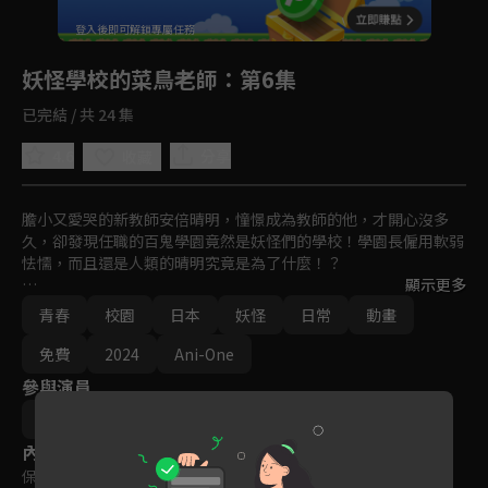
回首頁
登入後即可解鎖專屬任務
Play
妖怪學校的菜鳥老師
：第6集
已完結 / 共 24 集
4.6
分享
收藏
膽小又愛哭的新教師安倍晴明，憧憬成為教師的他，才開心沒多
久，卻發現任職的百鬼學園竟然是妖怪們的學校！學園長僱用軟弱
怯懦，而且還是人類的晴明究竟是為了什麼！？

顯示更多
廢柴人類老師與妖怪學生們奇妙又熱鬧日常生活的愉快妖怪學園喜
青春
校園
日本
妖怪
日常
動畫
劇！開始上課！
免費
2024
Ani-One
參與演員
小野勝巳
內容標籤
保護級