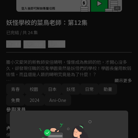
回首頁
登入後即可解鎖專屬任務
Play
妖怪學校的菜鳥老師
：第12集
已完結 / 共 24 集
4.6
分享
收藏
膽小又愛哭的新教師安倍晴明，憧憬成為教師的他，才開心沒多
久，卻發現任職的百鬼學園竟然是妖怪們的學校！學園長僱用軟弱
怯懦，而且還是人類的晴明究竟是為了什麼！？

顯示更多
廢柴人類老師與妖怪學生們奇妙又熱鬧日常生活的愉快妖怪學園喜
青春
校園
日本
妖怪
日常
動畫
劇！開始上課！
免費
2024
Ani-One
參與演員
小野勝巳
內容標籤
保護級