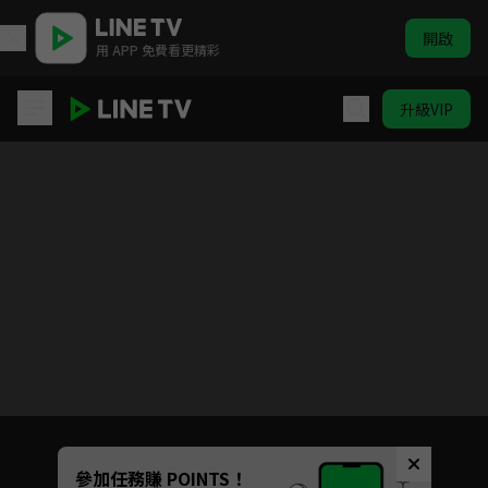
開啟
用 APP 免費看更精彩
升級VIP
妖怪學校的菜鳥老師
目前未允許這部影片在你所在的地區播放
如有不便請見諒
Unmute
參加任務賺 POINTS！