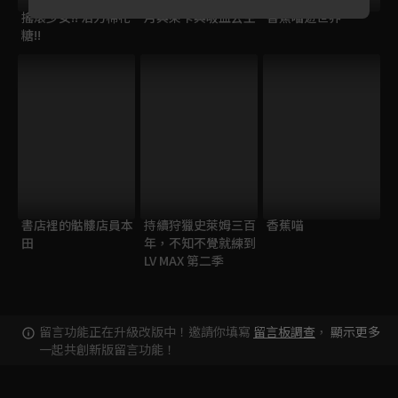
搖滾少女!! 活力棉花
月與萊卡與吸血公主
香蕉喵遊世界
糖!!
書店裡的骷髏店員本
持續狩獵史萊姆三百
香蕉喵
田
年，不知不覺就練到
LV MAX 第二季
留言功能正在升級改版中！邀請你填寫
留言板調查
，
顯示更多
一起共創新版留言功能！