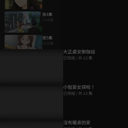
第4集
23分鐘
為您推薦
第5集
23分鐘
大正處女御伽話
已完結 / 共 12 集
第6集
23分鐘
第7集
小智是女孩啦！
23分鐘
已完結 / 共 13 集
第8集
23分鐘
沒有暖桌的家