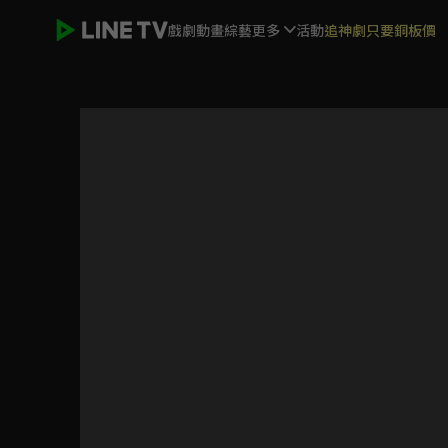
戲劇
動畫
綜藝
更多
活動
追神劇只要銅板價
妻子變成小學生。