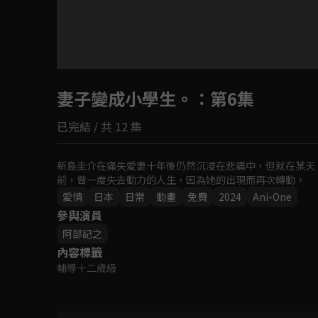
目前未允許這部影片在你所在的地區播放
妻子變成小學生。
如有不便請見諒
：第6集
已完結 / 共 12 集
回首頁
新島圭介在痛失愛妻十年後仍然沉浸在悲痛中，但就在某天
前，曾一度失去動力的人生，因為她的出現而再次轉動。
愛情
日本
日常
動畫
免費
2024
Ani-One
參與演員
阿部記之
內容標籤
輔導十二歲級