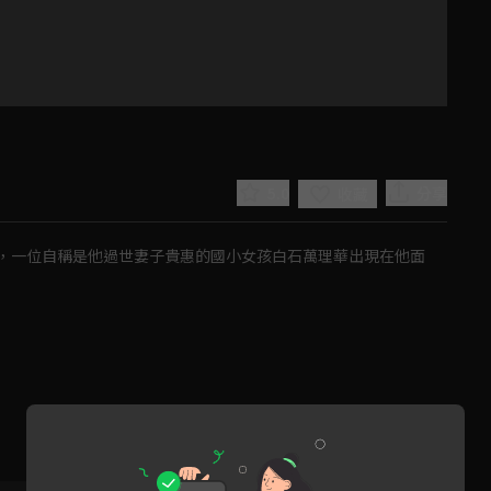
5.0
分享
收藏
，一位自稱是他過世妻子貴惠的國小女孩白石萬理華出現在他面
Play
Video