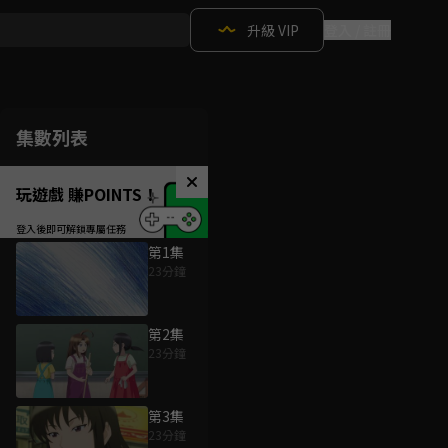
升級 VIP
登入 / 註冊
集數列表
玩遊戲 賺POINTS！
第1集
23分鐘
第2集
23分鐘
第3集
23分鐘