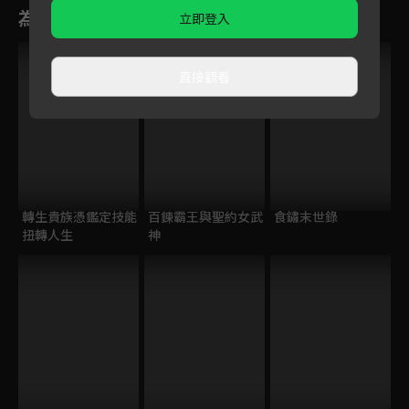
為您推薦
立即登入
直接觀看
轉生貴族憑鑑定技能
百鍊霸王與聖約女武
食鏽末世錄
扭轉人生
神