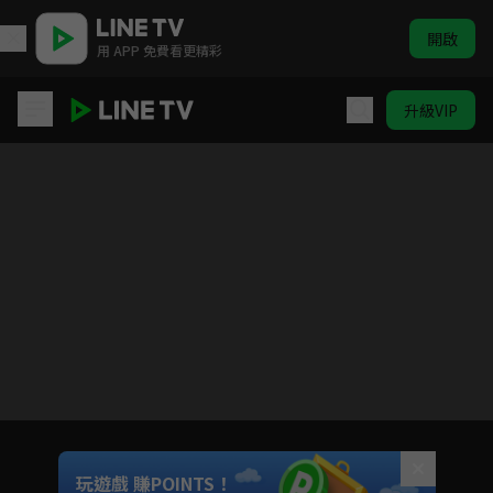
開啟
用 APP 免費看更精彩
升級VIP
轉生貴族憑鑑定技能扭轉人生 第二季
目前未允許這部影片在你所在的地區播放
如有不便請見諒
Unmute
玩遊戲 賺POINTS！