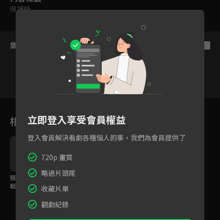
保護級
集數列表
反序
15
16
17
18
19
20
21
立即登入享受會員權益
相關花絮
登入會員解決看劇各種惱人的事，我們為會員提供了
720p 畫質
略過片頭尾
預告：前往決定命運的
戰場，我一定會守護好
收藏片單
這塊土地！
觀劇紀錄