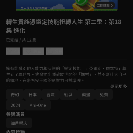
回首頁
登入後即可解鎖專屬任務
Play
轉生貴族憑鑑定技能扭轉人生 第二季
：第18
集 進化
已完結 / 共 12 集
4.9
分享
收藏
擁有能識別他人能力和狀態的「鑑定技能」，亞爾斯・羅本特」轉
生到了異世界。他發掘出隱藏於世間的「逸材」，並不斷壯大自己
的領地，在米希安王國的影響力日益增強。

顯示更多
在此期間，柯蘭・薩雷馬基亞和巴薩馬克・薩雷馬基亞圍繞米希安
奇幻
日本
冒險
戰爭
動畫
免費
王國下一任總督之位的爭奪愈演愈烈。終於，亞爾斯決定以柯蘭陣
營的身份，迎來了他的初次上陣。

2024
Ani-One
參與演員
亞爾斯與夥伴們的異世界統一記，戰亂的新篇章正式開啟！
加戶譽夫
內容標籤