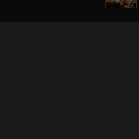
立即登入享受會員權益。
解鎖更多專屬功能，追劇更便利！
登入 / 註冊
巧克科技新媒體股份有限公司
©
2026
CHOCO Media Co. Ltd. ALL RIGHTS RESERVED.