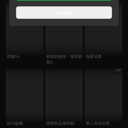
直接觀看
膠戰S4
廚師的迫降：客家廚
烏蒙深處
房2
VIP
桃花盛開
夜粥先生幾多點
單人房的天使