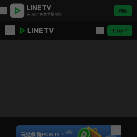
開啟
用 APP 免費看更精彩
升級VIP
High A Day 韓國社會事件
目前未允許這部影片在你所在的地區播放
如有不便請見諒
Unmute
玩遊戲 賺POINTS！