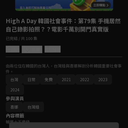
回首頁
登入後即可解鎖專屬任務
Play
High A Day 韓國社會事件
：第79集 手機居然
自己錄影拍照？？電影千萬別開門真實版
已完結 / 共 100 集
5.0
分享
收藏
由兩位住在韓國的台灣人，台灣妞與喜娜解剖分析韓國重要社會事
件。
台灣
日常
免費
2021
2022
2023
2024
參與演員
喜娜
台灣妞
內容標籤
輔導十五歲級