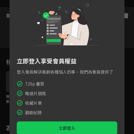
集數列表
反序
76
77
78
79
80
81
8
立即登入享受會員權益
相關花絮
登入會員解決看劇各種惱人的事，我們為會員提供了
720p 畫質
略過片頭尾
放火燒家是煙霧彈？全
少女將女童勒斃分屍，
家唯一生還者兒子是嫌
事後亂丟還送人？
收藏片單
疑犯！
觀劇紀錄
為您推薦
立即登入