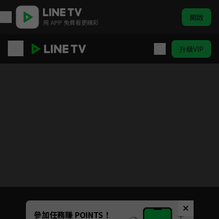
開啟
用 APP 免費看更精彩
升級VIP
High A Day 韓國社會事件
目前未允許這部影片在你所在的地區播放
如有不便請見諒
Unmute
參加任務賺 POINTS！