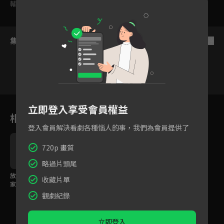
輔導十五歲級
集數列表
反序
67
68
69
70
71
72
7
立即登入享受會員權益
相關花絮
登入會員解決看劇各種惱人的事，我們為會員提供了
720p 畫質
略過片頭尾
放火燒家是煙霧彈？全
少女將女童勒斃分屍，
收藏片單
家唯一生還者兒子是嫌
事後亂丟還送人？
疑犯！
觀劇紀錄
立即登入