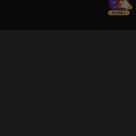
立即登入享受會員權益。
解鎖更多專屬功能，追劇更便利！
登入 / 註冊