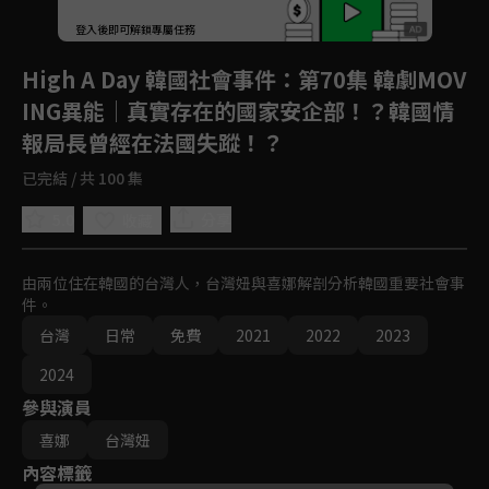
回首頁
登入後即可解鎖專屬任務
Play
High A Day 韓國社會事件
：第70集 韓劇MOV
ING異能│真實存在的國家安企部！？韓國情
報局長曾經在法國失蹤！？
已完結 / 共 100 集
5.0
分享
收藏
由兩位住在韓國的台灣人，台灣妞與喜娜解剖分析韓國重要社會事
件。
台灣
日常
免費
2021
2022
2023
2024
參與演員
喜娜
台灣妞
內容標籤