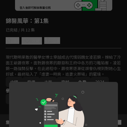
回首頁
登入後即可解鎖專屬任務
Play
錦醫風華
：第1集
已完結 / 共 12 集
3.9
分享
收藏
現代聰明果敢的醫學女博士穿越成古代懦弱醜女凌若錦，嫁給了冷
面王爺蕭夜寒。面對蕭夜寒的厭惡和王府中各方的刁難陷害，凌若
錦一路強勢反擊。在此過程中，蕭夜寒逐漸從誤會仇視到對她心生
好感，最終陷入了「虐妻一時爽，追妻火葬場」的窘境。
中國
愛情
古裝
穿越
免費
2024
參與演員
孫藝寧
王泓鑫
王楠楠
集數列表
反序