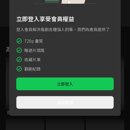
立即登入享受會員權益
登入會員解決看劇各種惱人的事，我們為會員提供了
1
2
3
4
5
6
720p 畫質
為您推薦
略過片頭尾
收藏片單
觀劇紀錄
立即登入
直接觀看
齒輪上的時空糖
夫君大人別怕我
眉間雪