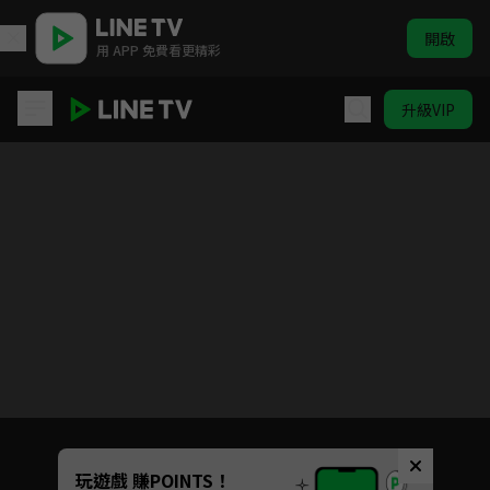
開啟
用 APP 免費看更精彩
升級VIP
錦醫風華
目前未允許這部影片在你所在的地區播放
如有不便請見諒
Unmute
玩遊戲 賺POINTS！