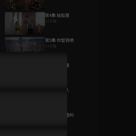
第4集 賊狐狸
32分鐘
為您推薦
第5集 你娶我吧
33分鐘
精武門
已完結 / 共 30 集
第6集 姻緣籤
32分鐘
第7集 意中人
命運交響曲
36分鐘
已完結 / 共 30 集
第8集 解除婚約
34分鐘
長江之戀