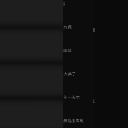
已完結 / 共 6 集
第9集 女眷會
34分鐘
第10集 弄虛作假
台灣地景全紀錄
35分鐘
已完結 / 共 15 集
第11集 天山雪蓮
36分鐘
甜蜜的你
已完結 / 共 40 集
第12集 失散大弟子
36分鐘
第13集 天下第一夫君
風流少年唐伯虎
36分鐘
已完結 / 共 28 集
第14集 厚顏無恥玉零風
36分鐘