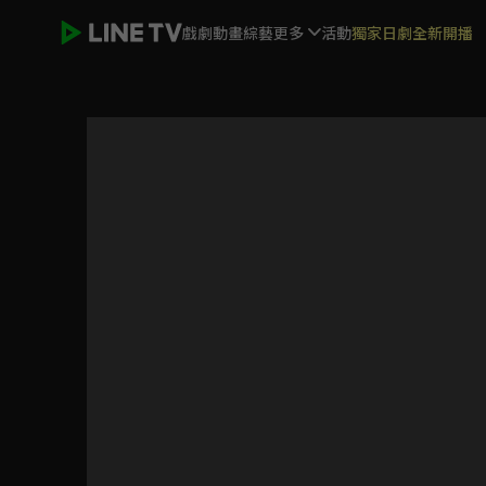
戲劇
動畫
綜藝
更多
活動
獨家日劇全新開播
狐狸在手