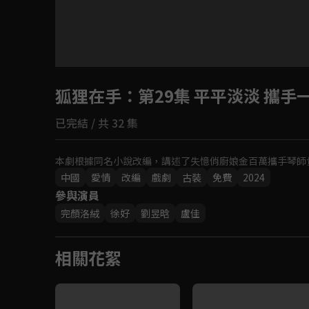
目前未允許這部影片在你所在的地區播放
狐狸在手
如有不便請見諒
：第29集 平平淡淡 攜手
已完結 / 共 32 集
回首頁
本劇根據同名小說改編，講述了失憶俏廚娘金百萬攜手琴師
中國
愛情
改編
戲劇
古裝
免費
2024
參與演員
完顏洛絨
徐好
劉昱晗
盧佳
相關花絮