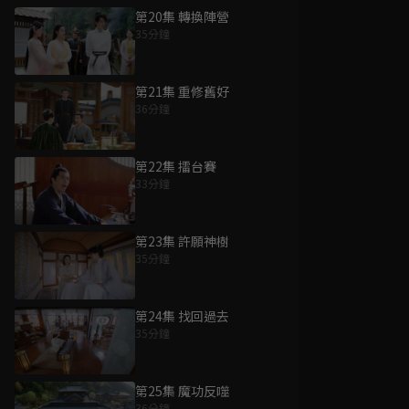
第20集 轉換陣營
35分鐘
第21集 重修舊好
36分鐘
第22集 擂台賽
33分鐘
第23集 許願神樹
35分鐘
第24集 找回過去
35分鐘
第25集 魔功反噬
36分鐘