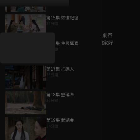
第15集 恢復記憶
好康資訊
35分鐘
7/21-8/20，盛夏追劇祭
升級VIP最優惠！獨家好
第16集 生辰驚喜
戲看到飽
34分鐘
7月21日
-
8月20日
第17集 托鏢人
36分鐘
第18集 靈瑤草
36分鐘
第19集 武湖會
34分鐘