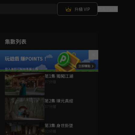
升級 VIP
登入 / 註冊
集數列表
玩遊戲 賺POINTS！
第1集 獨闖江湖
37分鐘
第2集 璞元真經
37分鐘
第3集 身世掛墜
32分鐘