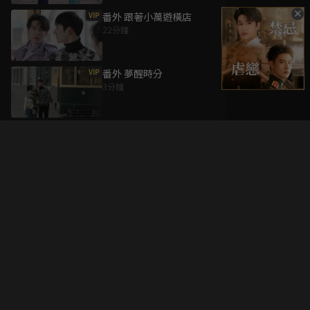
VIP
番外 跟著小萬遊橫店
22分鐘
VIP
番外 夢醒時分
3分鐘
升級方案
客服中心
會員權益
關於我們
VIP方案
服務公告
用戶服務條款
廣告刊登
主題訂閱
常見問題
付費服務條款
行銷合作
工作機會