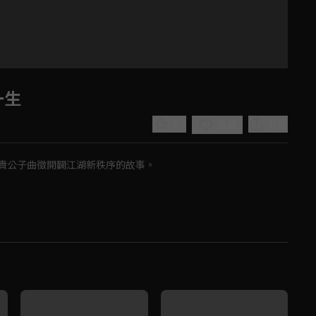
一生
4.3
分享
收藏
貴公子曲徵開闢江湖新秩序的故事。
Play
Video