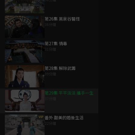
第26集 黑泉谷醫怪
36分鐘
第27集 情毒
31分鐘
第28集 解除武籌
39分鐘
第29集 平平淡淡 攜手一生
37分鐘
VIP
番外 甜美的婚後生活
22分鐘