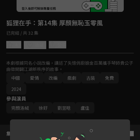
回首頁
登入後即可解鎖專屬任務
Play
狐狸在手
：第14集 厚顏無恥玉零風
已完結 / 共 32 集
4.3
分享
收藏
本劇根據同名小說改編，講述了失憶俏廚娘金百萬攜手琴師貴公子
曲徵開闢江湖新秩序的故事。
中國
愛情
改編
戲劇
古裝
免費
2024
參與演員
完顏洛絨
徐好
劉昱晗
盧佳
集數列表
反序