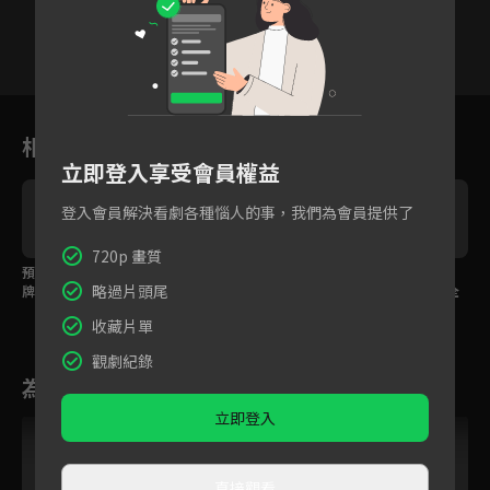
11
12
13
14
15
16
1
相關花絮
立即登入享受會員權益
登入會員解決看劇各種惱人的事，我們為會員提供了
720p 畫質
預告：頂流作家愛上金
預告：女殺手屠殺後失
預告：老套撩法不管
略過片頭尾
牌少主，就此展開爆笑
憶，腹黑琴師為愛放下
用？最新撩人三等級全
追男攻略！
仇恨？
公開！
收藏片單
觀劇紀錄
為您推薦
立即登入
直接觀看