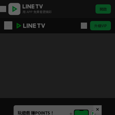
開啟
用 APP 免費看更精彩
升級VIP
狐狸在手
目前未允許這部影片在你所在的地區播放
如有不便請見諒
Unmute
玩遊戲 賺POINTS！