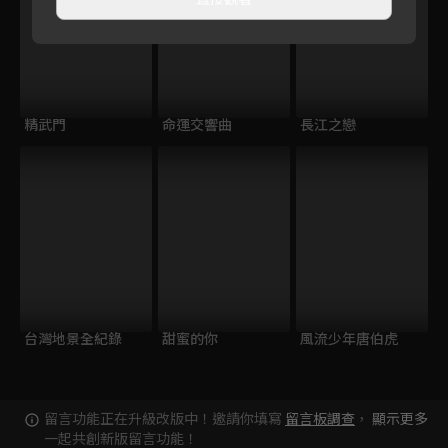
精武門
命運交響曲
長江之戀
台灣地景全紀錄
甜蜜的你
風流少年唐伯虎
留言功能正在升級改版中！邀請你填寫
留言板調查
，
顯示更多
一起共創新版留言功能！