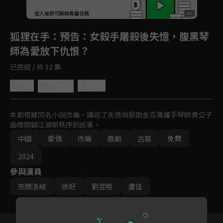
登入後即可解鎖專屬任務
Play
狐狸在手
：預告：女殺手屠殺後失憶，腹黑琴
師為愛放下仇恨？
已完結 / 共 32 集
4.3
分享
收藏
本劇根據同名小說改編，講述了失憶俏廚娘金百萬攜手琴師貴公子
曲徵開闢江湖新秩序的故事。
中國
愛情
改編
戲劇
古裝
免費
2024
參與演員
完顏洛絨
徐好
劉昱晗
盧佳