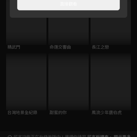
直接觀看
精武門
命運交響曲
長江之戀
台灣地景全紀錄
甜蜜的你
風流少年唐伯虎
留言功能正在升級改版中！邀請你填寫
留言板調查
，
顯示更多