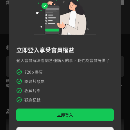
集數列表
反序
1
2
3
4
5
6
相關花絮
立即登入享受會員權益
登入會員解決看劇各種惱人的事，我們為會員提供了
720p 畫質
預告：頂流作家愛上金
預告：女殺手屠殺後失
預告：老套撩法不管
略過片頭尾
牌少主，就此展開爆笑
憶，腹黑琴師為愛放下
用？最新撩人三等級全
收藏片單
追男攻略！
仇恨？
公開！
觀劇紀錄
為您推薦
立即登入