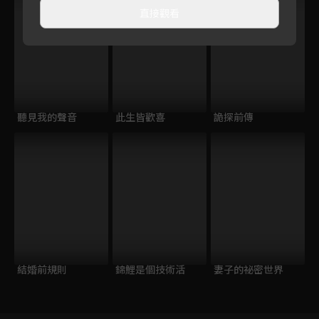
直接觀看
聽見我的聲音
此生皆歡喜
詭探前傳
結婚前規則
錦鯉是個技術活
妻子的祕密世界