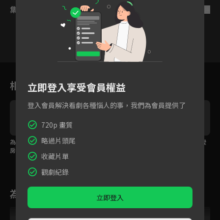
集數列表
反序
1
2
3
4
5
6
相關花絮
立即登入享受會員權益
登入會員解決看劇各種惱人的事，我們為會員提供了
720p 畫質
略過片頭尾
為讓大嫂開心樊治欣將
大嫂領樊治欣跳舞甜蜜
幫小叔貼身量尺寸，曖
房裡種滿花
又帶感！
昧氛圍滿滿！
收藏片單
觀劇紀錄
為您推薦
立即登入